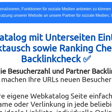
nalisieren, Funktionen für soziale Medien anbieten zu können 
Nutzung unserer Website an unsere Partner für soziale Medien,
talog mit Unterseiten Ein
ktausch sowie Ranking Che
Backlinkcheck ✅
die Besucherzahl und Partner Backli
e machen Ihre URLs neuen Besucher
re eigene Webkatalog Seite einfach
ame oder Verlinkung in jede belieb