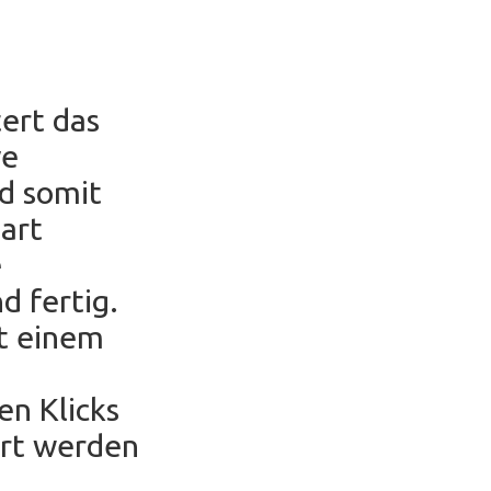
ert das
ve
nd somit
part
e
d fertig.
t einem
en Klicks
ert werden