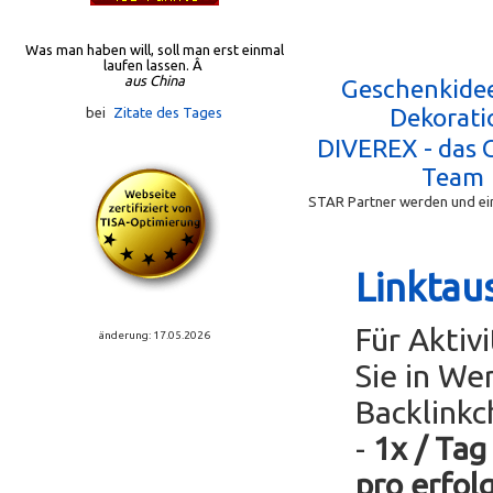
Was man haben will, soll man erst einmal
laufen lassen. Â
aus China
Geschenkide
Dekorati
bei
Zitate des Tages
DIVEREX - das 
Team
STAR Partner werden und ein
Linktau
Für Aktiv
änderung: 17.05.2026
Sie in We
Backlinkc
-
1x / Tag
pro erfol