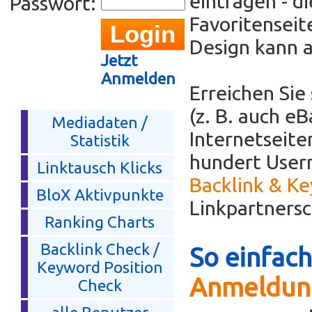
eintragen - di
Passwort:
Favoritenseit
Design kann 
Jetzt
Anmelden
Erreichen Sie
(z. B. auch e
Mediadaten /
Internetseit
Statistik
hundert Usern
Linktausch Klicks
Backlink & K
BloX Aktivpunkte
Linkpartners
Ranking Charts
Backlink Check /
So einfach
Keyword Position
Anmeldun
Check