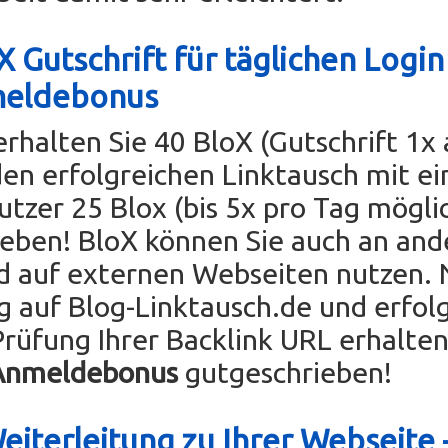
 Gutschrift für täglichen Login
meldebonus
erhalten Sie 40 BloX (Gutschrift 1x
den erfolgreichen Linktausch mit e
tzer 25 Blox (bis 5x pro Tag mögli
eben! BloX können Sie auch an and
d auf externen Webseiten nutzen. 
 auf Blog-Linktausch.de und erfol
Prüfung Ihrer Backlink URL erhalten
Anmeldebonus
gutgeschrieben!
eiterleitung zu Ihrer Webseite -