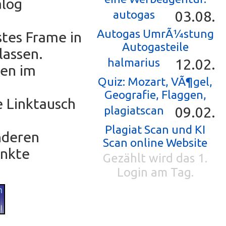
alog
autogas
03.08.
Autogas UmrÃ¼stung
stes Frame in
Autogasteile
lassen.
halmarius
12.02.
hen im
Quiz: Mozart, VÃ¶gel,
Geografie, Flaggen,
e Linktausch
plagiatscan
09.02.
Plagiat Scan und KI
anderen
Scan online Website
unkte
Gezählt wird das 1.
Login am Tag.