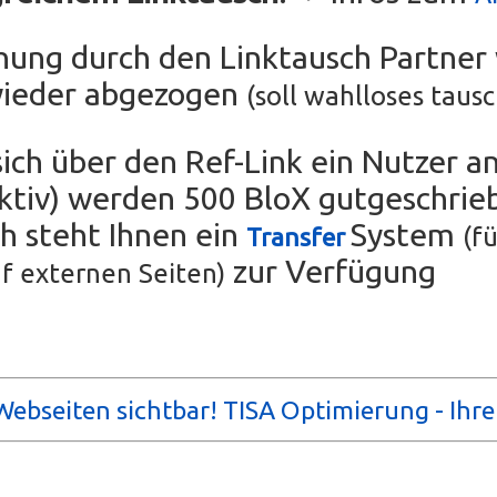
chung durch den Linktausch Partne
wieder abgezogen
(soll wahlloses taus
sich über den Ref-Link ein Nutzer an
tiv) werden 500 BloX gutgeschrie
ch steht Ihnen ein
System
(fü
Transfer
zur Verfügung
f externen Seiten)
ebseiten sichtbar! TISA Optimierung - Ihr