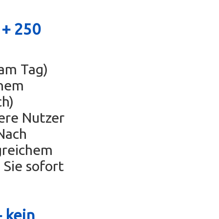
 +
250
 am Tag)
inem
ch)
ere Nutzer
Nach
greichem
 Sie sofort
 kein