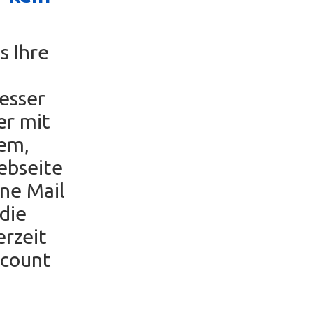
s Ihre
esser
er mit
tem,
ebseite
ine Mail
die
erzeit
ccount