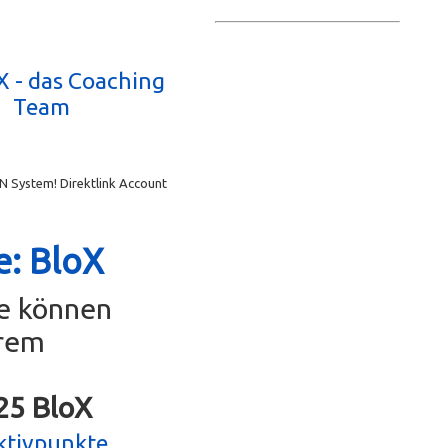
 - das Coaching
Team
N System! Direktlink Account
e: BloX
se können
erem
g25 BloX
ktivpunkte