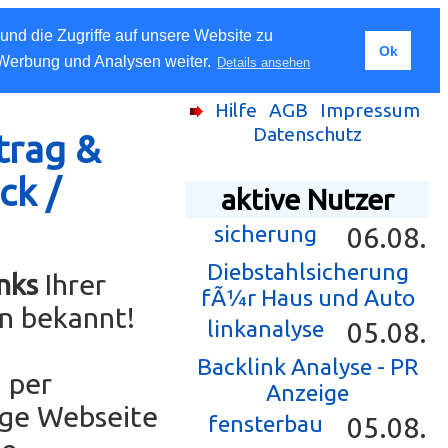
und die Zugriffe auf unsere Website zu
Ok
 Werbung und Analysen weiter.
Details ansehen
Hilfe
AGB
Impressum
Datenschutz
trag &
ck /
aktive Nutzer
sicherung
06.08.
Diebstahlsicherung
nks
Ihrer
fÃ¼r Haus und Auto
n bekannt!
linkanalyse
05.08.
Backlink Analyse - PR
 per
Anzeige
ige Webseite
fensterbau
05.08.