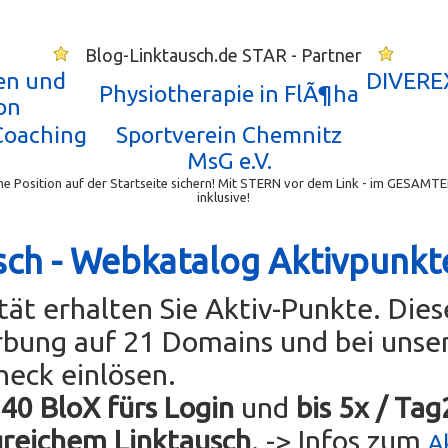
Blog-Linktausch.de STAR - Partner
en und
DIVEREX
Physiotherapie in FlÃ¶ha
on
Coaching
Sportverein Chemnitz
MsG e.V.
e Position auf der Startseite sichern! Mit STERN vor dem Link - im GESAMTE
inklusive!
sch - Webkatalog Aktivpunkt
ität erhalten Sie Aktiv-Punkte. Die
rbung auf 21 Domains und bei uns
heck einlösen.
 40 BloX fürs Login
und
bis 5x / Ta
greichem Linktausch
. -> Infos zum
A