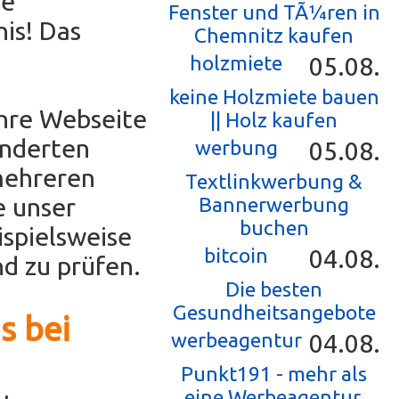
ne
Fenster und TÃ¼ren in
is! Das
Chemnitz kaufen
holzmiete
05.08.
keine Holzmiete bauen
Ihre Webseite
|| Holz kaufen
underten
werbung
05.08.
mehreren
Textlinkwerbung &
e unser
Bannerwerbung
buchen
ispielsweise
bitcoin
04.08.
d zu prüfen.
Die besten
Gesundheitsangebote
s bei
werbeagentur
04.08.
Punkt191 - mehr als
eine Werbeagentur.