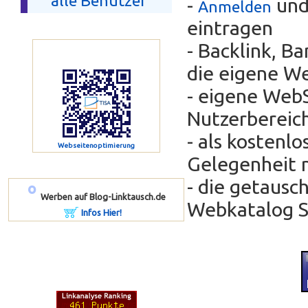
alle Benutzer
-
und
Anmelden
eintragen
- Backlink, B
die eigene We
- eigene WebS
Nutzerbereic
- als kostenl
Webseitenoptimierung
Gelegenheit 
- die getausc
º
Werben auf Blog-Linktausch.de
Webkatalog Se
Infos Hier!