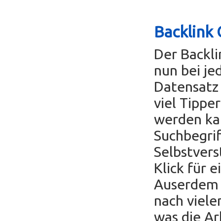
Backlink 
Der Backl
nun bei je
Datensatz 
viel Tippe
werden ka
Suchbegrif
Selbstvers
Klick für 
Auserdem k
nach viele
was die Ar