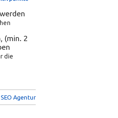
r werden
chen
, (min. 2
ben
r die
e SEO Agentur