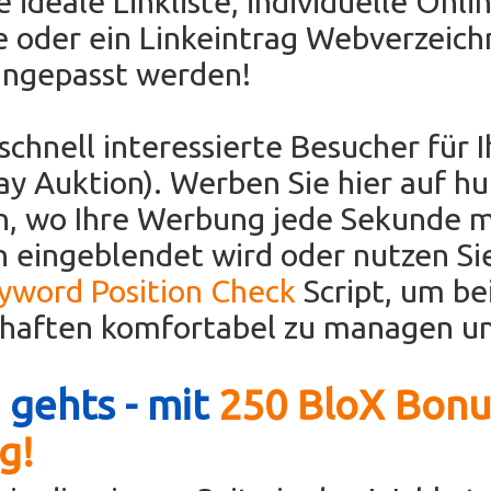
e ideale Linkliste, individuelle Onli
e oder ein Linkeintrag Webverzeichn
angepasst werden!
 schnell interessierte Besucher für 
Bay Auktion). Werben Sie hier auf h
en, wo Ihre Werbung jede Sekunde 
 eingeblendet wird oder nutzen Si
eyword Position Check
Script, um be
chaften komfortabel zu managen un
 gehts - mit
250 BloX Bonu
g!