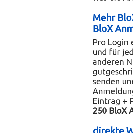
Mehr BloX
BloX An
Pro Login 
und für je
anderen Nu
gutgeschri
senden un
Anmeldung
Eintrag + 
250 BloX 
direkte W