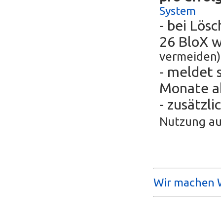
System
- bei Lös
26 BloX 
vermeiden)
- meldet 
Monate ak
- zusätzli
Nutzung au
Wir machen W