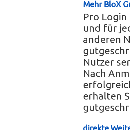
Mehr BloX Gu
Pro Login 
und für je
anderen Nu
gutgeschr
Nutzer se
Nach Anme
erfolgreic
erhalten S
gutgeschr
direkte Weite