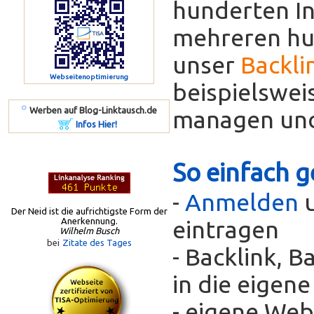
hunderten In
mehreren hun
unser
Backli
Webseitenoptimierung
beispielswei
º
Werben auf Blog-Linktausch.de
managen und
Infos Hier!
So einfach g
-
Anmelden
u
Der Neid ist die aufrichtigste Form der
Anerkennung.
eintragen
Wilhelm Busch
bei
Zitate des Tages
- Backlink, 
in die eigen
- eigene Web