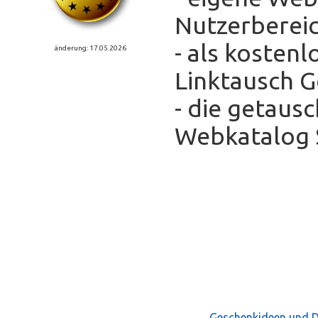
Nutzerberei
- als kosten
änderung: 17.05.2026
Linktausch 
- die getaus
Webkatalog S
Geschenkideen und D