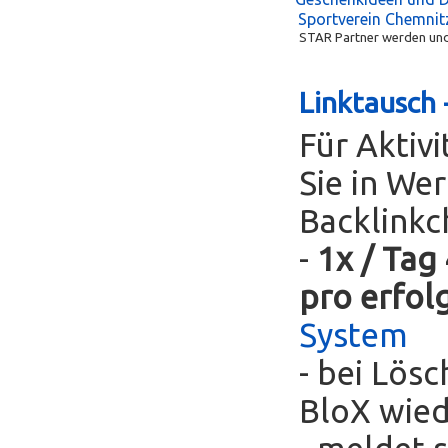
Sportverein Chemnit
STAR Partner werden und 
Linktausch 
Für Aktivi
Sie in We
Backlinkc
-
1x / Tag
pro erfol
System
- bei Lös
BloX wie