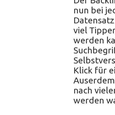
nun bei je
Datensatz
viel Tippe
werden ka
Suchbegrif
Selbstver
Klick für 
Auserdem 
nach viele
werden was