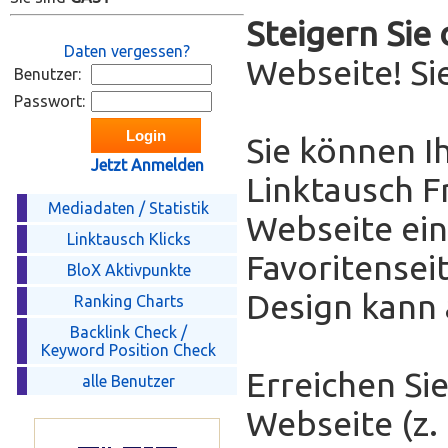
Steigern Sie
Daten vergessen?
Webseite! Si
Benutzer:
Passwort:
Sie können I
Jetzt Anmelden
Linktausch F
Mediadaten / Statistik
Webseite eint
Linktausch Klicks
Favoritensei
BloX Aktivpunkte
Design kann
Ranking Charts
Backlink Check /
Keyword Position Check
Erreichen Sie
alle Benutzer
Webseite (z.