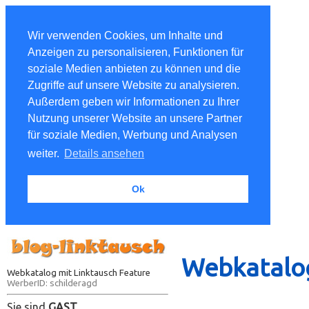
Wir verwenden Cookies, um Inhalte und
Anzeigen zu personalisieren, Funktionen für
soziale Medien anbieten zu können und die
Zugriffe auf unsere Website zu analysieren.
Außerdem geben wir Informationen zu Ihrer
Nutzung unserer Website an unsere Partner
für soziale Medien, Werbung und Analysen
weiter.
Details ansehen
Ok
Webkatalog
Webkatalog mit Linktausch Feature
WerberID: schilderagd
Sie sind
GAST