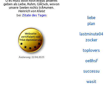
O es muss doch noch etwas anderes
geben als Liebe, Ruhm, GlÃ¼ck, wovon
unsere Seelen nichts trÃ¤umen.
Heinrich von Kleist
bei
Zitate des Tages
liebe
plan
lastminute04
zocker
toplovers
Änderung: 22.06.2025
oe8hsf
successu
wasit