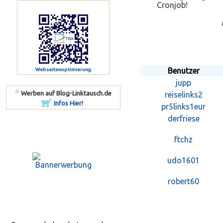
Cronjob!
Benutzer
Webseitenoptimierung
jupp
º
Werben auf Blog-Linktausch.de
reiselinks2
Infos Hier!
pr5links1eur
derfriese
ftchz
udo1601
robert60