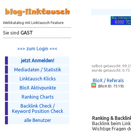
Webkatalog mit Linktausch Feature
Sie sind
GAST
>>> zum Login <<<
jetzt Anmelden!
selbst getauscht:
99.2
Mediadaten / Statistik
wurde getauscht:
0.75
Linktausch Klicks
BloX / Referals
(BloX ID: 7519)
BloX Aktivpunkte
Ranking Charts
Backlink Check /
Keyword Position Check
Ranking & Backlin
alle Benutzer
Backlink beim Link
Wichtige Fragen de