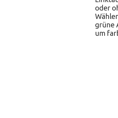
oder o
Wählen
grüne A
um farb