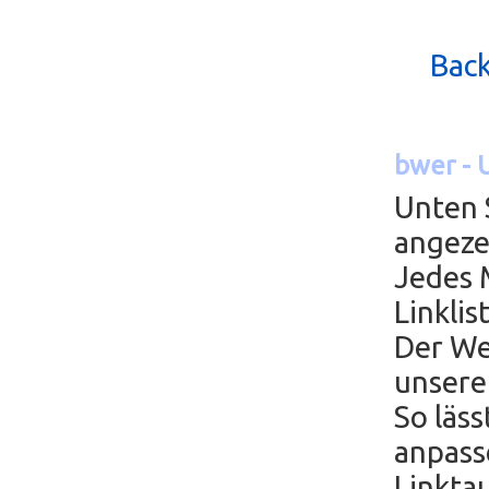
Back
bwer - 
Unten 
angeze
Jedes 
Linkli
Der We
unsere
So läss
anpass
Linktau