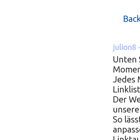
Back
julion8
Unten 
Moment
Jedes 
Linkli
Der We
unsere
So läss
anpass
Linktau