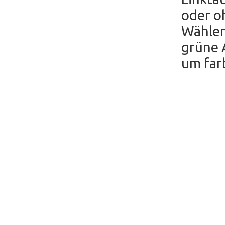
oder o
Wählen
grüne A
um farb