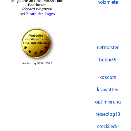
Ich glaube an Gott, Mozart und
holzmiete
Beethoven
Richard WagnerÂ
bei
Zitate des Tages
netmaster
bobbi35
Änderung: 07.01.2025
koscom
krawatten
optimierung
reiseblog13
steckilecki