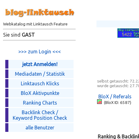
Webkatalog mit Linktausch Feature
Sie sind
GAST
>>> zum Login <<<
jetzt Anmelden!
Mediadaten / Statistik
selbst getauscht:
72.2
Linktausch Klicks
wurde getauscht:
27.7
BloX Aktivpunkte
BloX / Referals
Ranking Charts
(BloX ID: 6587)
Backlink Check /
Keyword Position Check
alle Benutzer
Ranking & Backlin