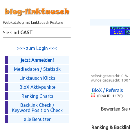
Webkatalog mit Linktausch Feature
Sie sind
GAST
>>> zum Login <<<
jetzt Anmelden!
Mediadaten / Statistik
selbst getauscht:
0 %
Linktausch Klicks
wurde getauscht:
100
BloX Aktivpunkte
BloX / Referals
Ranking Charts
(BloX ID: 1178)
Backlink Check /
Bewerten Sie d
Keyword Position Check
alle Benutzer
Ranking & Backlin