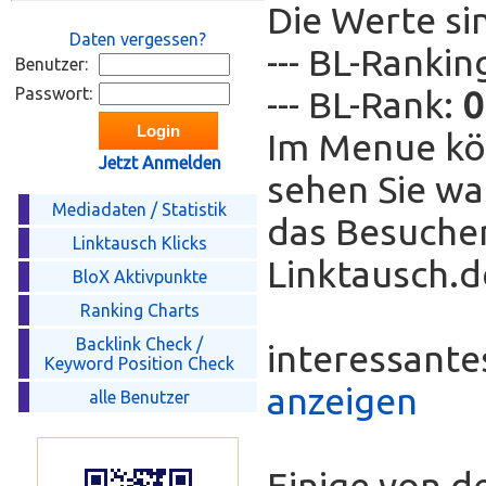
Die Werte si
Daten vergessen?
--- BL-Ranki
Benutzer:
Passwort:
--- BL-Rank:
0
Im Menue kö
Jetzt Anmelden
sehen Sie wa
Mediadaten / Statistik
das Besucher
Linktausch Klicks
Linktausch.de
BloX Aktivpunkte
Ranking Charts
Backlink Check /
interessant
Keyword Position Check
anzeigen
alle Benutzer
Einige von d