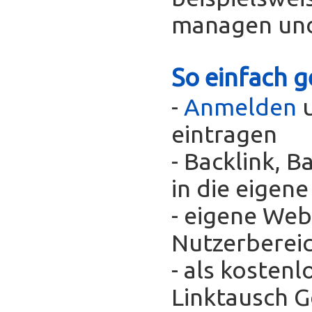
managen und
So einfach g
-
Anmelden
u
eintragen
- Backlink, 
in die eigen
- eigene Web
Nutzerberei
- als kosten
Linktausch 