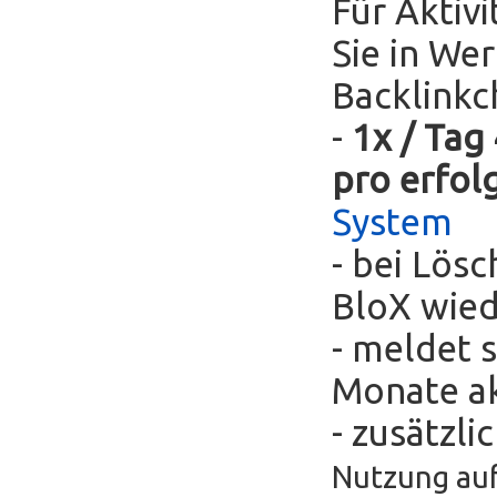
Für Aktivi
Sie in We
Backlinkc
-
1x / Tag
pro erfol
System
- bei Lös
BloX wie
- meldet s
Monate ak
- zusätzli
Nutzung auf