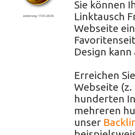
Sie können I
Linktausch F
änderung: 17.05.2026
Webseite eint
Favoritensei
Design kann
Erreichen Sie
Webseite (z.
hunderten In
mehreren hun
unser
Backli
beispielswei