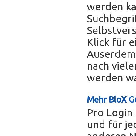
werden ka
Suchbegrif
Selbstver
Klick für 
Auserdem 
nach viele
werden was
Mehr BloX Gu
Pro Login 
und für je
anderen Nu