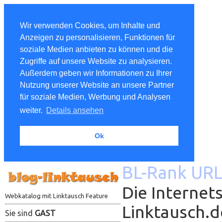
Wir verwenden Cookies, um Inhalte und
Anzeigen zu personalisieren, Funktionen für
soziale Medien anbieten zu können und die
Zugriffe auf unsere Website zu analysieren.
Außerdem geben wir Informationen zu Ihrer
Nutzung unserer Website an unsere Partner
für soziale Medien, Werbung und Analysen
weiter.
Details ansehen
Ok
BL-Rank URL
Die Internets
Webkatalog mit Linktausch Feature
Linktausch.
Sie sind
GAST