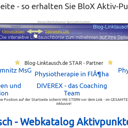
ite - so erhalten Sie BloX Aktiv-P
diesen Werbebanner Spot jetzt buchen
Blog-Linktausch.de STAR - Partner
emnitz MsG
Phy
Physiotherapie in FlÃ¶ha
een und
DIVEREX - das Coaching
ion
Team
e Position auf der Startseite sichern! Mit STERN vor dem Link - im GESAMTE
inklusive!
sch - Webkatalog Aktivpunkt