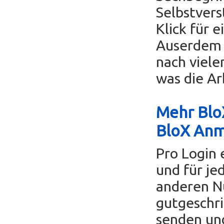
Selbstvers
Klick für 
Auserdem k
nach viele
was die Ar
Mehr BloX
BloX An
Pro Login 
und für je
anderen Nu
gutgeschri
senden un