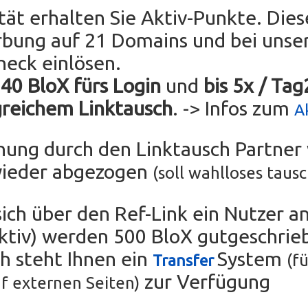
ität erhalten Sie Aktiv-Punkte. Die
rbung auf 21 Domains und bei uns
heck einlösen.
 40 BloX fürs Login
und
bis 5x / Ta
greichem Linktausch
. -> Infos zum
A
chung durch den Linktausch Partne
wieder abgezogen
(soll wahlloses taus
sich über den Ref-Link ein Nutzer an
tiv) werden 500 BloX gutgeschrie
ch steht Ihnen ein
System
(fü
Transfer
zur Verfügung
f externen Seiten)