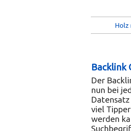
Holz 
Backlink 
Der Backl
nun bei je
Datensatz 
viel Tippe
werden ka
Suchbegrif