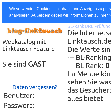
Wir verwenden Cookies, um Inhalte und Anzeigen zu perso
analysieren. Außerdem geben wir Informationen zu Ihrer 
BL-Rank URL Prüfung 
Die Internetse
Linktausch.d
Webkatalog mit
Die Werte sin
Linktausch Feature
--- BL-Rankin
Sie sind
GAST
--- BL-Rank:
0
Im Menue kön
sehen Sie was
Daten vergessen?
das Besuchert
Benutzer:
alles bietet
Passwort: