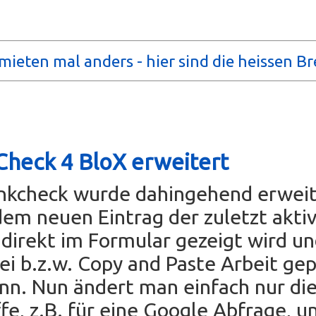
mieten mal anders - hier sind die heissen Br
Check 4 BloX erweitert
inkcheck wurde dahingehend erweit
dem neuen Eintrag der zuletzt akti
direkt im Formular gezeigt wird u
rei b.z.w. Copy and Paste Arbeit ge
nn. Nun ändert man einfach nur di
fe, z.B. für eine Google Abfrage, un