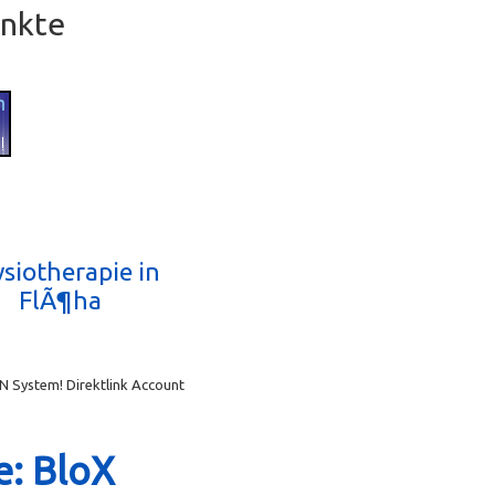
unkte
siotherapie in
FlÃ¶ha
N System! Direktlink Account
e: BloX