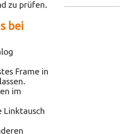
d zu prüfen.
s bei
alog
stes Frame in
lassen.
hen im
e Linktausch
anderen