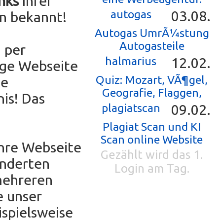
nks
Ihrer
autogas
03.08.
n bekannt!
Autogas UmrÃ¼stung
Autogasteile
 per
halmarius
12.02.
ige Webseite
Quiz: Mozart, VÃ¶gel,
ne
Geografie, Flaggen,
is! Das
plagiatscan
09.02.
Plagiat Scan und KI
Scan online Website
Ihre Webseite
Gezählt wird das 1.
underten
Login am Tag.
mehreren
e unser
ispielsweise