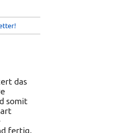
etter!
ert das
ve
nd somit
part
e
d fertig.