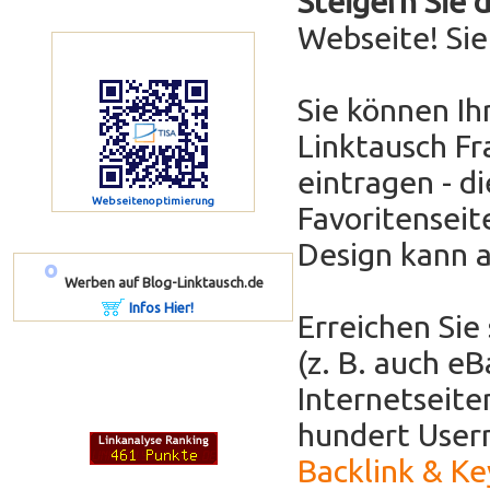
Steigern Sie 
Webseite! Si
Sie können Ih
Linktausch Fr
eintragen - di
Webseitenoptimierung
Favoritenseit
Design kann 
º
Werben auf Blog-Linktausch.de
Infos Hier!
Erreichen Sie
(z. B. auch e
Internetseit
hundert Usern
Backlink & K