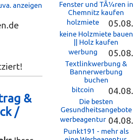
Fenster und TÃ¼ren in
uva. anzeigen
Chemnitz kaufen
holzmiete
05.08.
en.de
keine Holzmiete bauen
|| Holz kaufen
werbung
05.08.
Textlinkwerbung &
ziert!
Bannerwerbung
buchen
bitcoin
04.08.
trag &
Die besten
ck /
Gesundheitsangebote
werbeagentur
04.08.
Punkt191 - mehr als
eine Werbeagentur.