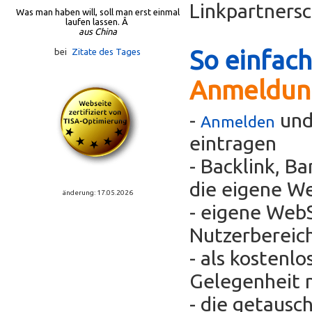
Linkpartners
Was man haben will, soll man erst einmal
laufen lassen. Â
aus China
So einfach
bei
Zitate des Tages
Anmeldun
-
und
Anmelden
eintragen
- Backlink, B
die eigene We
änderung: 17.05.2026
- eigene WebS
Nutzerbereic
- als kostenl
Gelegenheit 
- die getausc