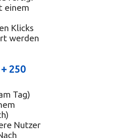
t einem
en Klicks
ert werden
 +
250
 am Tag)
inem
ch)
ere Nutzer
Nach