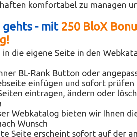
chaften komfortabel zu managen un
 gehts - mit
250 BloX Bonu
g!
 in die eigene Seite in den Webkat
anner BL-Rank Button oder angepas
bseite einfügen und sofort prüfen 
eiten eintragen, ändern oder lösc
h
oser Webkatalog bieten wir Ihnen di
nach Wunsch
hte Seite erscheint sofort auf der 