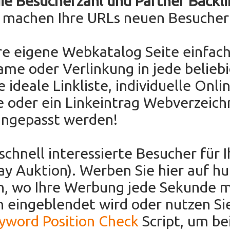
die Besucherzahl und Partner Backli
e machen Ihre URLs neuen Besucher
re eigene Webkatalog Seite einfach
ame oder Verlinkung in jede belieb
e ideale Linkliste, individuelle Onli
e oder ein Linkeintrag Webverzeichn
angepasst werden!
 schnell interessierte Besucher für 
Bay Auktion). Werben Sie hier auf h
en, wo Ihre Werbung jede Sekunde 
 eingeblendet wird oder nutzen Si
eyword Position Check
Script, um be