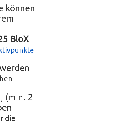
se können
erem
g25 BloX
ktivpunkte
r werden
chen
, (min. 2
ben
r die