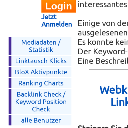
interessante
Jetzt
Einige von de
Anmelden
ausgelesenen 
Es konnte kei
Mediadaten /
Statistik
Der Keyword-T
Eine Beschrei
Linktausch Klicks
BloX Aktivpunkte
Ranking Charts
Webka
Backlink Check /
Lin
Keyword Position
Check
alle Benutzer