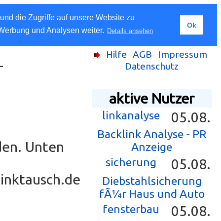
und die Zugriffe auf unsere Website zu
Ok
 Werbung und Analysen weiter.
Details ansehen
Hilfe
AGB
Impressum
-
Datenschutz
aktive Nutzer
linkanalyse
05.08.
Backlink Analyse - PR
den. Unten
Anzeige
sicherung
05.08.
Linktausch.de
Diebstahlsicherung
fÃ¼r Haus und Auto
fensterbau
05.08.