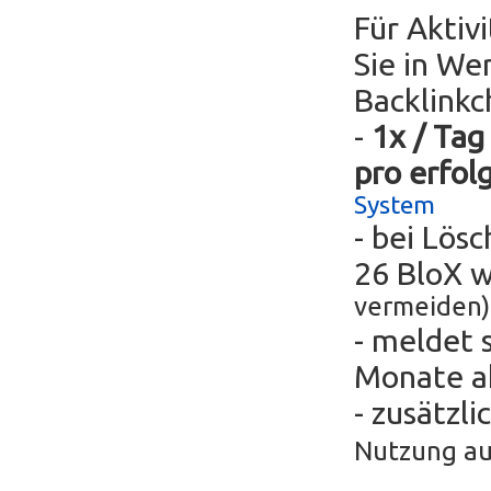
Für Aktiv
Sie in We
Backlinkc
-
1x / Tag
pro erfol
System
- bei Lös
26 BloX 
vermeiden)
- meldet 
Monate ak
- zusätzli
Nutzung au