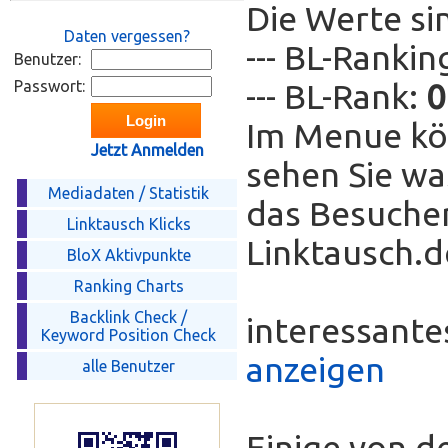
Die Werte si
Daten vergessen?
--- BL-Ranki
Benutzer:
Passwort:
--- BL-Rank:
0
Im Menue kö
Jetzt Anmelden
sehen Sie wa
Mediadaten / Statistik
das Besucher
Linktausch Klicks
Linktausch.de
BloX Aktivpunkte
Ranking Charts
Backlink Check /
interessant
Keyword Position Check
anzeigen
alle Benutzer
Einige von d