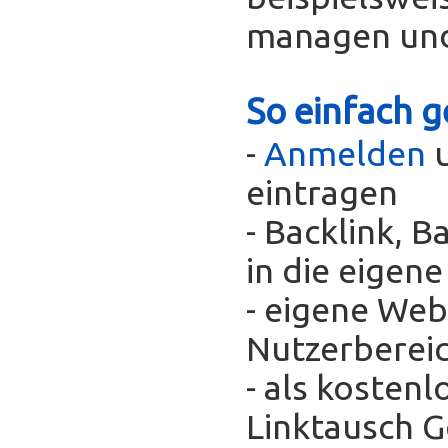
managen und
So einfach g
-
Anmelden
u
eintragen
- Backlink, 
in die eigen
- eigene Web
Nutzerberei
- als kosten
Linktausch 