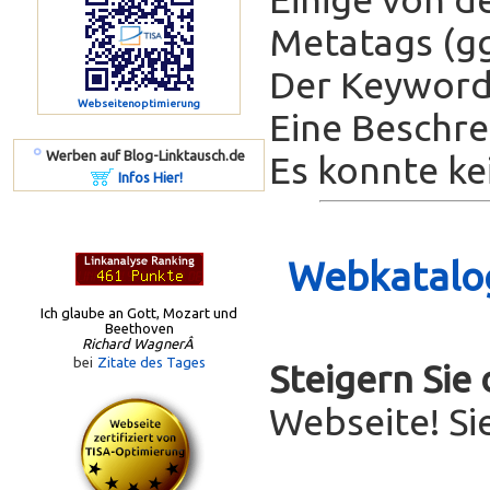
Metatags (gg
Der Keyword-
Webseitenoptimierung
Eine Beschrei
º
Werben auf Blog-Linktausch.de
Es konnte ke
Infos Hier!
Webkatalog
Ich glaube an Gott, Mozart und
Beethoven
Richard WagnerÂ
bei
Zitate des Tages
Steigern Sie
Webseite! Si