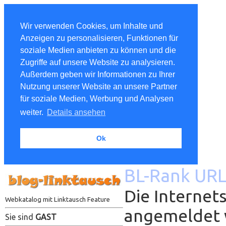
Wir verwenden Cookies, um Inhalte und
Anzeigen zu personalisieren, Funktionen für
soziale Medien anbieten zu können und die
Zugriffe auf unsere Website zu analysieren.
Außerdem geben wir Informationen zu Ihrer
Nutzung unserer Website an unsere Partner
für soziale Medien, Werbung und Analysen
weiter.
Details ansehen
Ok
BL-Rank URL
Die Internets
Webkatalog mit Linktausch Feature
angemeldet
Sie sind
GAST