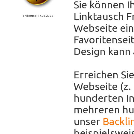
Sie können I
Linktausch F
änderung: 17.05.2026
Webseite eint
Favoritensei
Design kann
Erreichen Sie
Webseite (z.
hunderten In
mehreren hun
unser
Backli
beispielswei