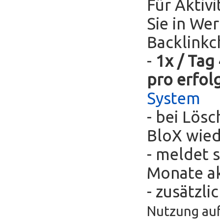
Für Aktivi
Sie in We
Backlinkc
-
1x / Tag
pro erfol
System
- bei Lös
BloX wie
- meldet s
Monate ak
- zusätzli
Nutzung auf