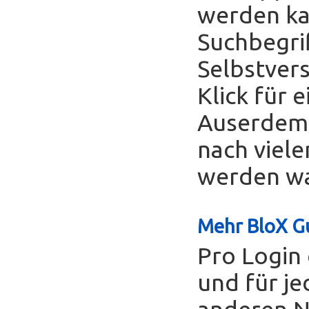
werden ka
Suchbegrif
Selbstver
Klick für 
Auserdem 
nach viele
werden was
Mehr BloX Gu
Pro Login 
und für je
anderen Nu