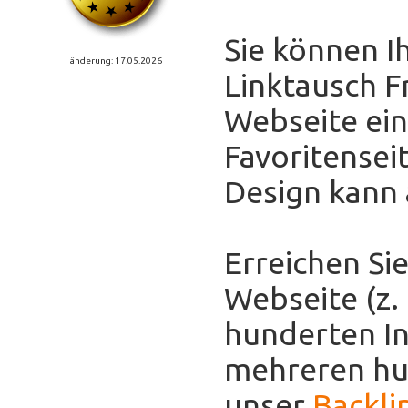
Sie können I
änderung: 17.05.2026
Linktausch F
Webseite eint
Favoritensei
Design kann
Erreichen Sie
Webseite (z.
hunderten In
mehreren hun
unser
Backli