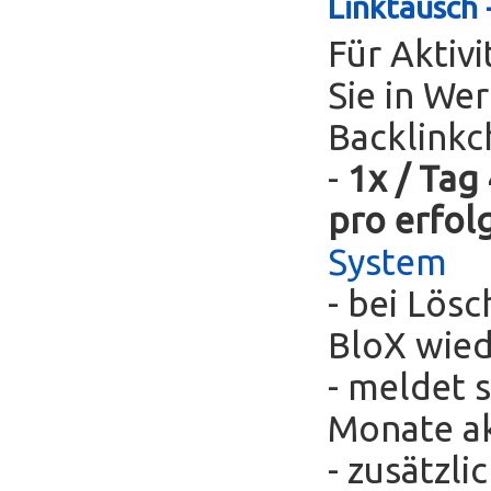
Linktausch 
Für Aktivi
Sie in We
Backlinkc
-
1x / Tag
pro erfol
System
- bei Lös
BloX wie
- meldet s
Monate ak
- zusätzli