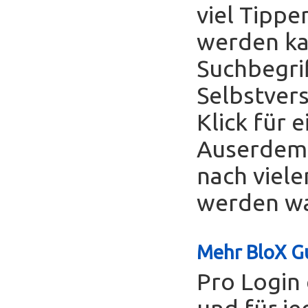
viel Tippe
werden ka
Suchbegrif
Selbstver
Klick für 
Auserdem 
nach viele
werden was
Mehr BloX Gu
Pro Login 
und für je