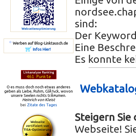
nordsee.chap
sind:
Webseitenoptimierung
Der Keyword-
º
Werben auf Blog-Linktausch.de
Eine Beschrei
Infos Hier!
Es konnte ke
Webkatalog
O es muss doch noch etwas anderes
geben als Liebe, Ruhm, GlÃ¼ck, wovon
unsere Seelen nichts trÃ¤umen.
Heinrich von Kleist
bei
Zitate des Tages
Steigern Sie
Webseite! Si