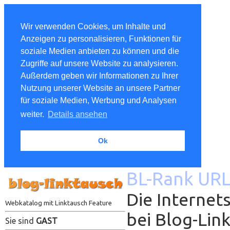
Wir verwenden Cookies, um Inhalte und
Anzeigen zu personalisieren, Funktionen für
soziale Medien anbieten zu können und die
Zugriffe auf unsere Website zu analysieren.
Außerdem geben wir Informationen zu Ihrer
Nutzung unserer Website an unsere Partner
für soziale Medien, Werbung und Analysen
weiter.
Details ansehen
Ok
BL-Rank URL
Die Internet
Webkatalog mit Linktausch Feature
bei Blog-Li
Sie sind
GAST