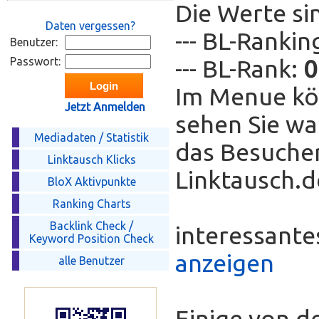
Die Werte si
Daten vergessen?
--- BL-Ranki
Benutzer:
Passwort:
--- BL-Rank:
0
Im Menue kö
Jetzt Anmelden
sehen Sie wa
Mediadaten / Statistik
das Besucher
Linktausch Klicks
Linktausch.de
BloX Aktivpunkte
Ranking Charts
Backlink Check /
interessant
Keyword Position Check
anzeigen
alle Benutzer
Einige von d