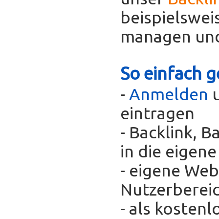
beispielswei
managen und
So einfach g
-
Anmelden
u
eintragen
- Backlink, 
in die eigen
- eigene Web
Nutzerberei
- als kosten