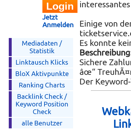
interessante
Jetzt
Einige von de
Anmelden
ticketservice
Es konnte kei
Mediadaten /
Statistik
Beschreibung
Sichere Zahl
Linktausch Klicks
âœ“ TreuhÃ¤n
BloX Aktivpunkte
Der Keyword-T
Ranking Charts
Backlink Check /
Keyword Position
Webka
Check
Lin
alle Benutzer