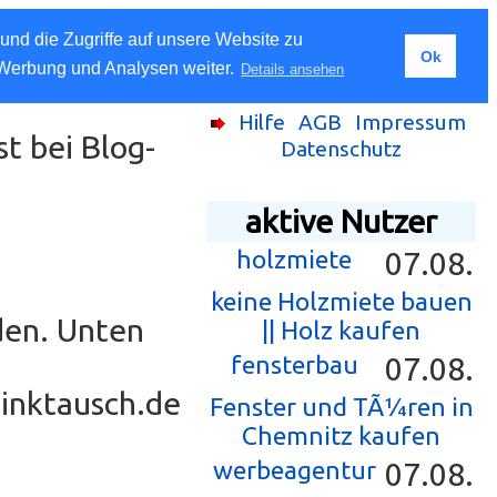
und die Zugriffe auf unsere Website zu
Ok
 Werbung und Analysen weiter.
Details ansehen
Hilfe
AGB
Impressum
st bei Blog-
Datenschutz
aktive Nutzer
holzmiete
07.08.
keine Holzmiete bauen
den. Unten
|| Holz kaufen
fensterbau
07.08.
Linktausch.de
Fenster und TÃ¼ren in
Chemnitz kaufen
werbeagentur
07.08.