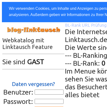
Wir verwenden Cookies, um Inhalte und Anzeigen zu perso
analysieren. Außerdem geben wir Informationen zu Ihrer 
BL-Rank URL Prüfung 
Die Internetse
Linktausch.d
Webkatalog mit
Die Werte sin
Linktausch Feature
--- BL-Rankin
Sie sind
GAST
--- BL-Rank:
0
Im Menue kön
sehen Sie was
Daten vergessen?
das Besuchert
Benutzer:
alles bietet
Passwort: