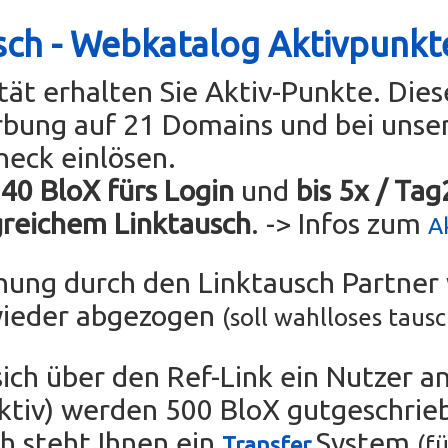
sch - Webkatalog Aktivpunkt
ität erhalten Sie Aktiv-Punkte. Die
rbung auf 21 Domains und bei uns
heck einlösen.
 40 BloX fürs Login
und
bis 5x / Ta
greichem Linktausch
. -> Infos zum
A
chung durch den Linktausch Partne
wieder abgezogen
(soll wahlloses taus
sich über den Ref-Link ein Nutzer an
tiv) werden 500 BloX gutgeschrie
ch steht Ihnen ein
System
(fü
Transfer