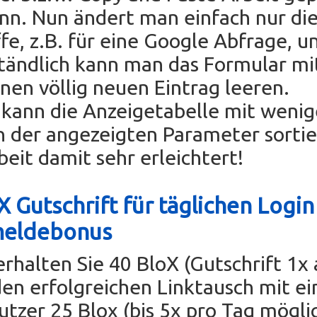
nn. Nun ändert man einfach nur di
fe, z.B. für eine Google Abfrage, un
tändlich kann man das Formular mi
einen völlig neuen Eintrag leeren.
ann die Anzeigetabelle mit wenig
n der angezeigten Parameter sorti
beit damit sehr erleichtert!
 Gutschrift für täglichen Login
meldebonus
erhalten Sie 40 BloX (Gutschrift 1x
den erfolgreichen Linktausch mit e
tzer 25 Blox (bis 5x pro Tag mögli