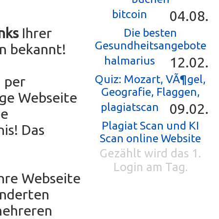
bitcoin
04.08.
nks
Ihrer
Die besten
Gesundheitsangebote
n bekannt!
halmarius
12.02.
Quiz: Mozart, VÃ¶gel,
 per
Geografie, Flaggen,
ige Webseite
plagiatscan
09.02.
ne
Plagiat Scan und KI
is! Das
Scan online Website
Gezählt wird das 1.
Login am Tag.
Ihre Webseite
underten
mehreren