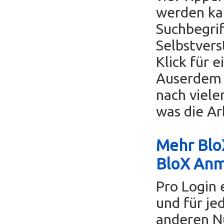
werden ka
Suchbegrif
Selbstvers
Klick für 
Auserdem k
nach viele
was die Ar
Mehr BloX
BloX An
Pro Login 
und für je
anderen Nu