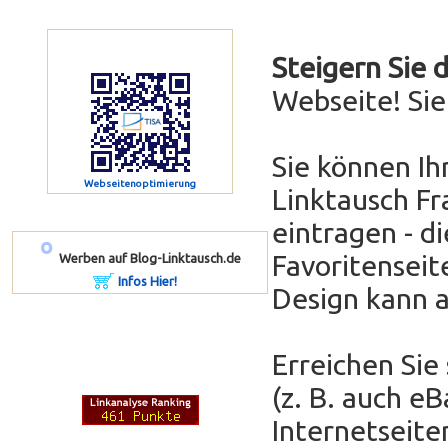
Steigern Sie 
Webseite! Si
Sie können Ih
Webseitenoptimierung
Linktausch Fr
eintragen - di
º
Favoritenseit
Werben auf Blog-Linktausch.de
Infos Hier!
Design kann 
Erreichen Sie
(z. B. auch e
Internetseit