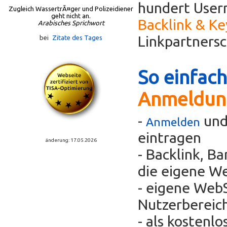
hundert Usern
Zugleich WassertrÃ¤ger und Polizeidiener
geht nicht an.
Backlink & K
Arabisches Sprichwort
Linkpartners
bei
Zitate des Tages
So einfach
Anmeldun
-
und
Anmelden
eintragen
änderung: 17.05.2026
- Backlink, B
die eigene We
- eigene WebS
Nutzerbereic
- als kostenl