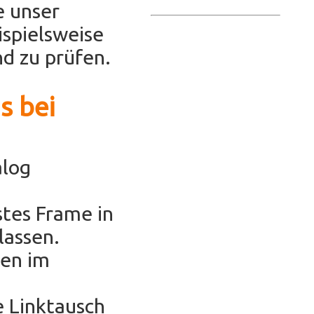
e unser
ispielsweise
d zu prüfen.
s bei
alog
stes Frame in
lassen.
hen im
e Linktausch