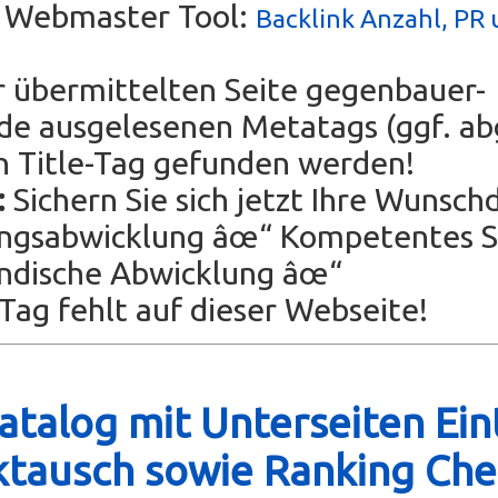
s Webmaster Tool:
Backlink Anzahl, PR 
r übermittelten Seite gegenbauer-
.de ausgelesenen Metatags (ggf. ab
n Title-Tag gefunden werden!
:
Sichern Sie sich jetzt Ihre Wunsc
ungsabwicklung âœ“ Kompetentes 
dische Abwicklung âœ“
ag fehlt auf dieser Webseite!
talog mit Unterseiten Ein
ktausch sowie Ranking Che