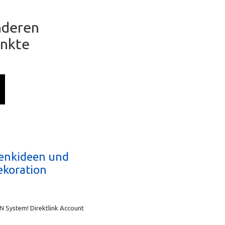
anderen
unkte
enkideen und
ekoration
N System! Direktlink Account