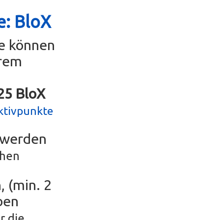
e: BloX
se können
erem
g25 BloX
ktivpunkte
r werden
chen
, (min. 2
ben
r die