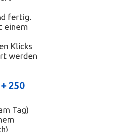
e
d fertig.
t einem
en Klicks
ert werden
 +
250
 am Tag)
inem
ch)