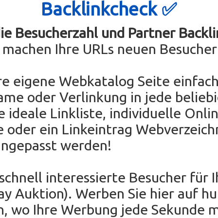
Backlinkcheck ✅
die Besucherzahl und Partner Backli
e machen Ihre URLs neuen Besucher
re eigene Webkatalog Seite einfach
ame oder Verlinkung in jede belieb
e ideale Linkliste, individuelle Onli
e oder ein Linkeintrag Webverzeichn
angepasst werden!
 schnell interessierte Besucher für 
Bay Auktion). Werben Sie hier auf h
en, wo Ihre Werbung jede Sekunde 