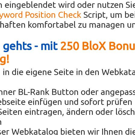
 eingeblendet wird oder nutzen Si
eyword Position Check
Script, um be
chaften komfortabel zu managen un
 gehts - mit
250 BloX Bonu
g!
 in die eigene Seite in den Webkat
anner BL-Rank Button oder angepas
bseite einfügen und sofort prüfen 
eiten eintragen, ändern oder lösc
h
oser Webkatalog bieten wir Ihnen di