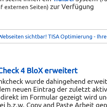
zur Verfügung
f externen Seiten)
ebseiten sichtbar! TISA Optimierung - Ihr
Check 4 BloX erweitert
inkcheck wurde dahingehend erweit
dem neuen Eintrag der zuletzt akti
direkt im Formular gezeigt wird u
rei b.z.w. Copy and Paste Arbeit ge