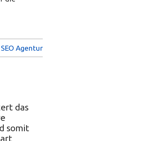
e SEO Agentur
ert das
ve
nd somit
part