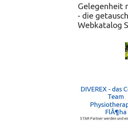
Gelegenheit 
- die getausc
Webkatalog Se
DIVEREX - das 
Team
Physiotherap
FlÃ¶ha
STAR Partner werden und ein