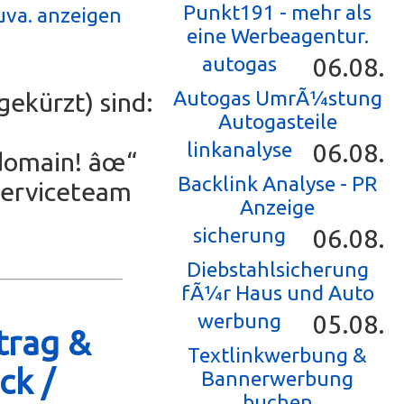
Punkt191 - mehr als
uva. anzeigen
eine Werbeagentur.
autogas
06.08.
Autogas UmrÃ¼stung
gekürzt) sind:
Autogasteile
linkanalyse
06.08.
hdomain! âœ“
Backlink Analyse - PR
Serviceteam
Anzeige
sicherung
06.08.
Diebstahlsicherung
fÃ¼r Haus und Auto
werbung
05.08.
trag &
Textlinkwerbung &
ck /
Bannerwerbung
buchen