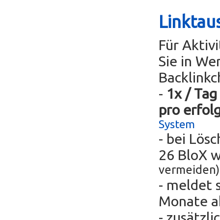
Linktau
Für Aktiv
Sie in We
Backlinkc
-
1x / Tag
pro erfol
System
- bei Lös
26 BloX 
vermeiden)
- meldet 
Monate ak
- zusätzli