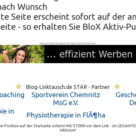
nach Wunsch
hte Seite erscheint sofort auf der 
ite - so erhalten Sie BloX Aktiv-P
diesen Werbebanner Spot jetzt buchen
Blog-Linktausch.de STAR - Partner
Coaching
Sportverein Chemnitz
Gesch
MsG e.V.
D
ie in
Physiotherapie in FlÃ¶ha
e Position auf der Startseite sichern! Mit STERN vor dem Link - im GESAMTE
inklusive!