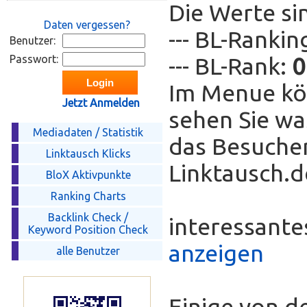
Die Werte si
Daten vergessen?
--- BL-Ranki
Benutzer:
Passwort:
--- BL-Rank:
0
Im Menue kö
Jetzt Anmelden
sehen Sie wa
Mediadaten / Statistik
das Besucher
Linktausch Klicks
Linktausch.de
BloX Aktivpunkte
Ranking Charts
Backlink Check /
interessant
Keyword Position Check
anzeigen
alle Benutzer
Einige von d