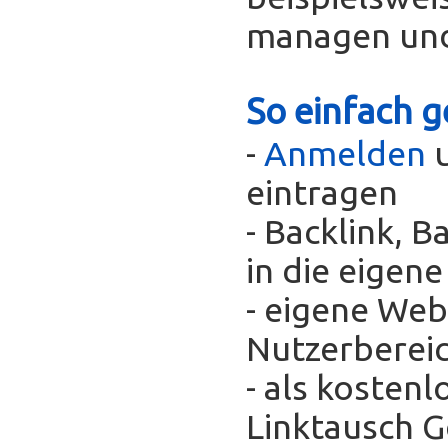
managen und
So einfach g
-
Anmelden
u
eintragen
- Backlink, 
in die eigen
- eigene Web
Nutzerberei
- als kosten
Linktausch 