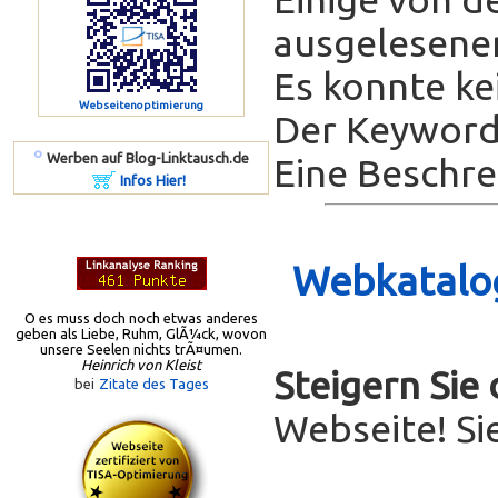
ausgelesenen
Es konnte ke
Webseitenoptimierung
Der Keyword-
º
Werben auf Blog-Linktausch.de
Eine Beschrei
Infos Hier!
Webkatalog
O es muss doch noch etwas anderes
geben als Liebe, Ruhm, GlÃ¼ck, wovon
unsere Seelen nichts trÃ¤umen.
Heinrich von Kleist
Steigern Sie
bei
Zitate des Tages
Webseite! Si