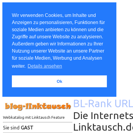
Wir verwenden Cookies, um Inhalte und
Anzeigen zu personalisieren, Funktionen für
soziale Medien anbieten zu können und die
Zugriffe auf unsere Website zu analysieren.
Außerdem geben wir Informationen zu Ihrer
Nutzung unserer Website an unsere Partner
für soziale Medien, Werbung und Analysen
weiter.
Details ansehen
Ok
BL-Rank URL
Die Internets
Webkatalog mit Linktausch Feature
Linktausch.
Sie sind
GAST