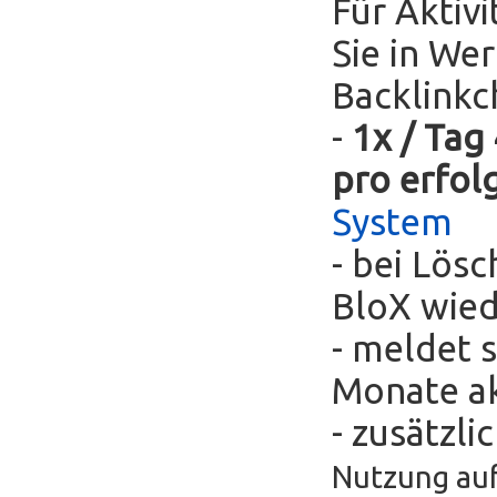
Für Aktivi
Sie in We
Backlinkc
-
1x / Tag
pro erfol
System
- bei Lös
BloX wie
- meldet s
Monate ak
- zusätzli
Nutzung auf