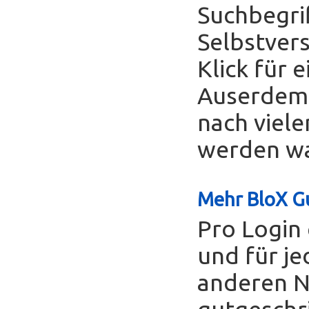
Suchbegrif
Selbstver
Klick für 
Auserdem 
nach viele
werden was
Mehr BloX Gu
Pro Login 
und für je
anderen Nu
gutgeschr