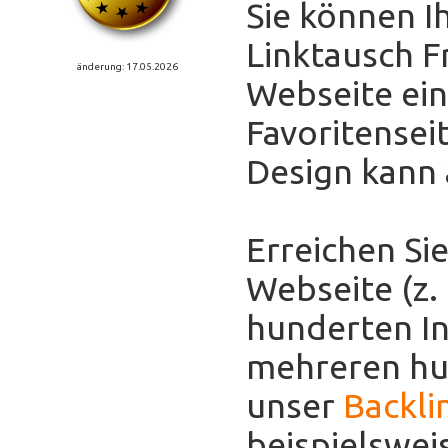
Sie können I
Linktausch F
änderung: 17.05.2026
Webseite eint
Favoritensei
Design kann
Erreichen Sie
Webseite (z.
hunderten In
mehreren hun
unser
Backli
beispielswei