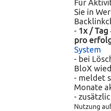
Für Aktivi
Sie in We
Backlinkc
-
1x / Tag
pro erfol
System
- bei Lös
BloX wie
- meldet s
Monate ak
- zusätzli
Nutzung auf