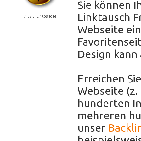
Sie können I
Linktausch F
änderung: 17.05.2026
Webseite eint
Favoritensei
Design kann
Erreichen Sie
Webseite (z.
hunderten In
mehreren hun
unser
Backli
beispielswei