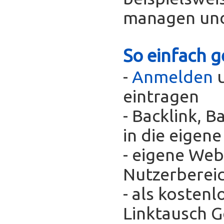
managen und
So einfach g
-
Anmelden
u
eintragen
- Backlink, 
in die eigen
- eigene Web
Nutzerberei
- als kosten
Linktausch 