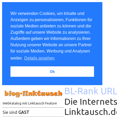
Wir verwenden Cookies, um Inhalte und
Anzeigen zu personalisieren, Funktionen für
soziale Medien anbieten zu können und die
Zugriffe auf unsere Website zu analysieren.
Außerdem geben wir Informationen zu Ihrer
Nutzung unserer Website an unsere Partner
für soziale Medien, Werbung und Analysen
weiter.
Details ansehen
Ok
BL-Rank URL
Die Internets
Webkatalog mit Linktausch Feature
Linktausch.
Sie sind
GAST