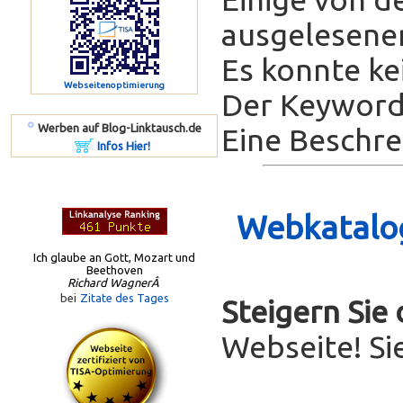
ausgelesenen
Es konnte ke
Webseitenoptimierung
Der Keyword-
º
Werben auf Blog-Linktausch.de
Eine Beschrei
Infos Hier!
Webkatalog
Ich glaube an Gott, Mozart und
Beethoven
Richard WagnerÂ
bei
Zitate des Tages
Steigern Sie
Webseite! Si