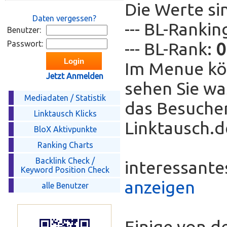
Die Werte si
Daten vergessen?
--- BL-Ranki
Benutzer:
Passwort:
--- BL-Rank:
0
Im Menue kö
Jetzt Anmelden
sehen Sie wa
Mediadaten / Statistik
das Besucher
Linktausch Klicks
Linktausch.de
BloX Aktivpunkte
Ranking Charts
Backlink Check /
interessant
Keyword Position Check
anzeigen
alle Benutzer
Einige von d