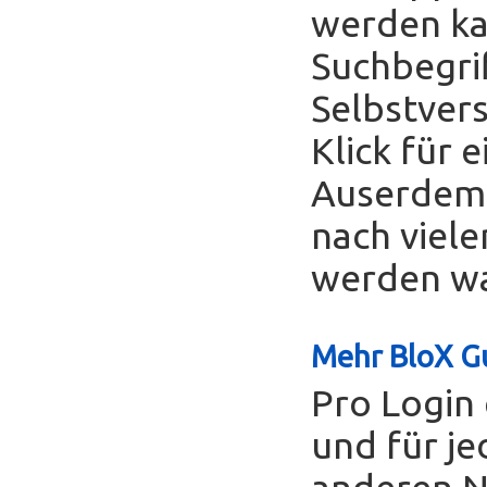
werden ka
Suchbegrif
Selbstver
Klick für 
Auserdem 
nach viele
werden was
Mehr BloX Gu
Pro Login 
und für je
anderen Nu