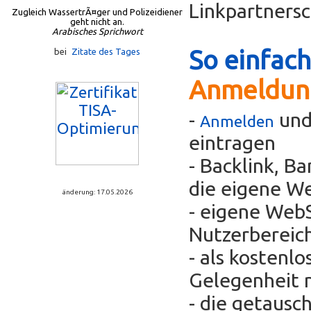
Linkpartners
Zugleich WassertrÃ¤ger und Polizeidiener
geht nicht an.
Arabisches Sprichwort
So einfach
bei
Zitate des Tages
Anmeldun
-
und
Anmelden
eintragen
- Backlink, B
die eigene We
änderung: 17.05.2026
- eigene WebS
Nutzerbereic
- als kostenl
Gelegenheit 
- die getausc