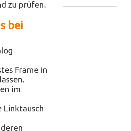
d zu prüfen.
s bei
alog
stes Frame in
lassen.
hen im
e Linktausch
anderen