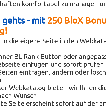
chaften komfortabel zu managen un
 gehts - mit
250 BloX Bonu
g!
 in die eigene Seite in den Webkat
anner BL-Rank Button oder angepas
bseite einfügen und sofort prüfen 
eiten eintragen, ändern oder lösc
h
oser Webkatalog bieten wir Ihnen di
nach Wunsch
hte Seite erscheint sofort auf der 