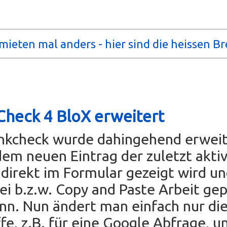
mieten mal anders - hier sind die heissen Br
Check 4 BloX erweitert
inkcheck wurde dahingehend erweit
dem neuen Eintrag der zuletzt akti
direkt im Formular gezeigt wird u
rei b.z.w. Copy and Paste Arbeit ge
nn. Nun ändert man einfach nur di
fe, z.B. für eine Google Abfrage, un