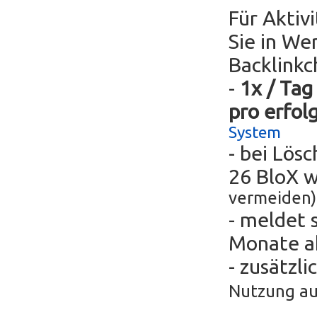
Für Aktiv
Sie in We
Backlinkc
-
1x / Tag
pro erfol
System
- bei Lös
26 BloX 
vermeiden)
- meldet 
Monate ak
- zusätzli
Nutzung au