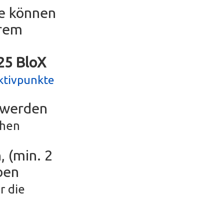
se können
erem
g25 BloX
ktivpunkte
r werden
chen
, (min. 2
ben
r die