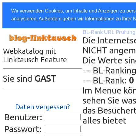
Wir verwenden Cookies, um Inhalte und Anzeigen zu perso
analysieren. Außerdem geben wir Informationen zu Ihrer 
BL-Rank URL Prüfung 
Die Internets
NICHT angem
Webkatalog mit
Die Werte sin
Linktausch Feature
--- BL-Rankin
Sie sind
GAST
--- BL-Rank:
0
Im Menue kön
sehen Sie was
Daten vergessen?
das Besuchert
Benutzer:
alles bietet
Passwort: