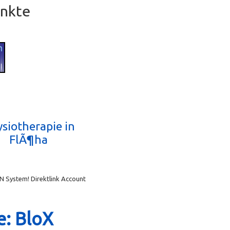
unkte
siotherapie in
FlÃ¶ha
N System! Direktlink Account
e: BloX