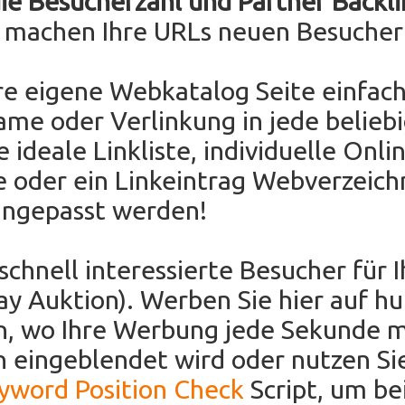
die Besucherzahl und Partner Backli
e machen Ihre URLs neuen Besucher
re eigene Webkatalog Seite einfach
ame oder Verlinkung in jede belieb
e ideale Linkliste, individuelle Onli
e oder ein Linkeintrag Webverzeichn
angepasst werden!
 schnell interessierte Besucher für 
Bay Auktion). Werben Sie hier auf h
en, wo Ihre Werbung jede Sekunde 
 eingeblendet wird oder nutzen Si
eyword Position Check
Script, um be