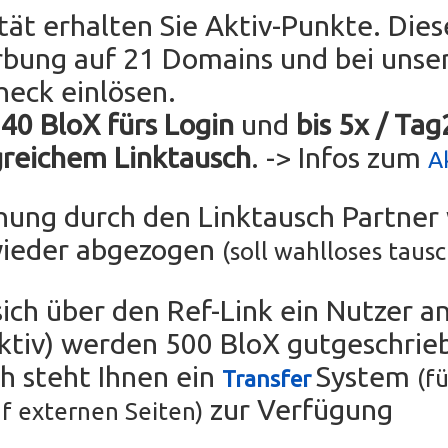
ität erhalten Sie Aktiv-Punkte. Die
rbung auf 21 Domains und bei uns
heck einlösen.
 40 BloX fürs Login
und
bis 5x / Ta
greichem Linktausch
. -> Infos zum
A
chung durch den Linktausch Partne
wieder abgezogen
(soll wahlloses taus
sich über den Ref-Link ein Nutzer an
tiv) werden 500 BloX gutgeschrie
ch steht Ihnen ein
System
(fü
Transfer
zur Verfügung
f externen Seiten)