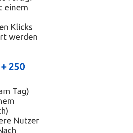
t einem
en Klicks
ert werden
 +
250
 am Tag)
inem
ch)
ere Nutzer
Nach