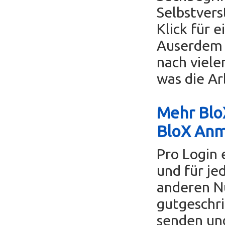
Selbstvers
Klick für 
Auserdem k
nach viele
was die Ar
Mehr BloX
BloX An
Pro Login 
und für je
anderen Nu
gutgeschri
senden un