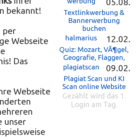
nks
Ihrer
werbung
05.08.
n bekannt!
Textlinkwerbung &
Bannerwerbung
buchen
 per
halmarius
12.02.
ige Webseite
Quiz: Mozart, VÃ¶gel,
ne
Geografie, Flaggen,
is! Das
plagiatscan
09.02.
Plagiat Scan und KI
Scan online Website
Ihre Webseite
Gezählt wird das 1.
underten
Login am Tag.
mehreren
e unser
ispielsweise