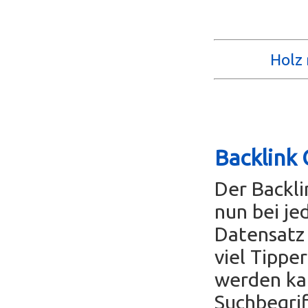
Holz 
Backlink 
Der Backl
nun bei je
Datensatz 
viel Tippe
werden ka
Suchbegrif