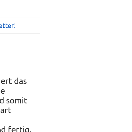
etter!
ert das
ve
nd somit
part
e
d fertig.