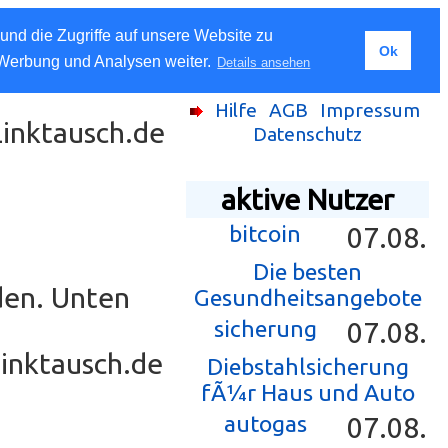
und die Zugriffe auf unsere Website zu
Ok
 Werbung und Analysen weiter.
Details ansehen
Hilfe
AGB
Impressum
Linktausch.de
Datenschutz
aktive Nutzer
bitcoin
07.08.
Die besten
den. Unten
Gesundheitsangebote
sicherung
07.08.
Linktausch.de
Diebstahlsicherung
fÃ¼r Haus und Auto
autogas
07.08.