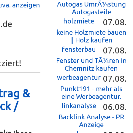
Autogas UmrÃ¼stung
uva. anzeigen
Autogasteile
holzmiete
07.08.
e.de
keine Holzmiete bauen
|| Holz kaufen
fensterbau
07.08.
Fenster und TÃ¼ren in
ziert!
Chemnitz kaufen
werbeagentur
07.08.
Punkt191 - mehr als
trag &
eine Werbeagentur.
ck /
linkanalyse
06.08.
Backlink Analyse - PR
Anzeige