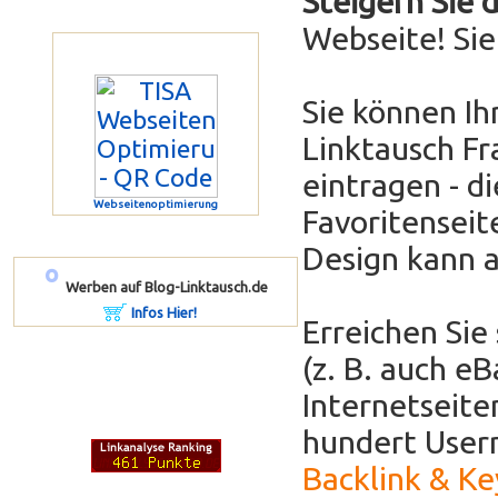
Steigern Sie 
Webseite! Si
Sie können Ih
Linktausch Fr
eintragen - di
Webseitenoptimierung
Favoritenseit
Design kann 
º
Werben auf Blog-Linktausch.de
Infos Hier!
Erreichen Sie
(z. B. auch e
Internetseit
hundert Usern
Backlink & K