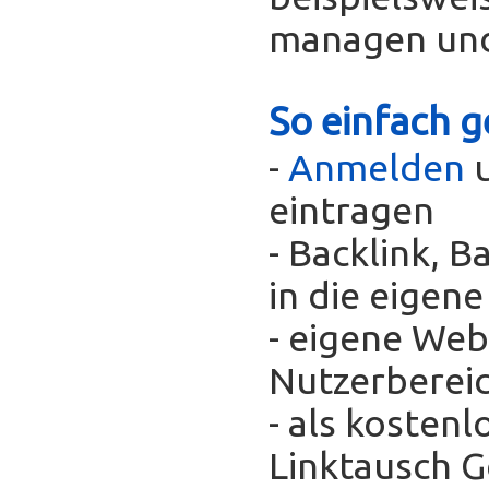
managen und
So einfach g
-
Anmelden
u
eintragen
- Backlink, 
in die eigen
- eigene Web
Nutzerberei
- als kosten
Linktausch 