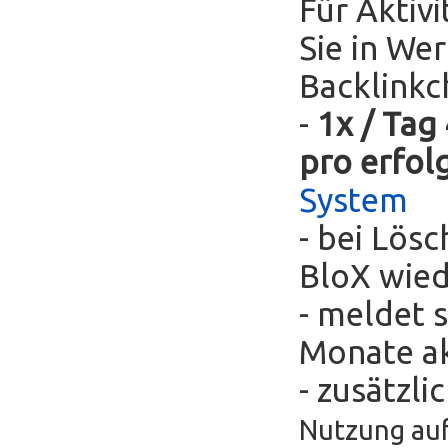
Für Aktivi
Sie in We
Backlinkc
-
1x / Tag
pro erfol
System
- bei Lös
BloX wie
- meldet s
Monate ak
- zusätzli
Nutzung auf