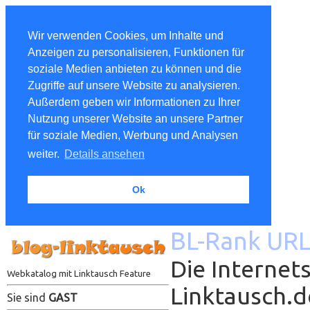
Wir verwenden Cookies, um Inhalte und
Anzeigen zu personalisieren, Funktionen für
soziale Medien anbieten zu können und die
Zugriffe auf unsere Website zu analysieren.
Außerdem geben wir Informationen zu Ihrer
Nutzung unserer Website an unsere Partner
für soziale Medien, Werbung und Analysen
weiter.
Details ansehen
Ok
BL-Rank URL
Die Internet
Webkatalog mit Linktausch Feature
Linktausch.
Sie sind
GAST