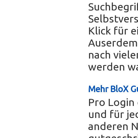
Suchbegrif
Selbstver
Klick für 
Auserdem 
nach viele
werden was
Mehr BloX Gu
Pro Login 
und für je
anderen Nu
gutgeschr