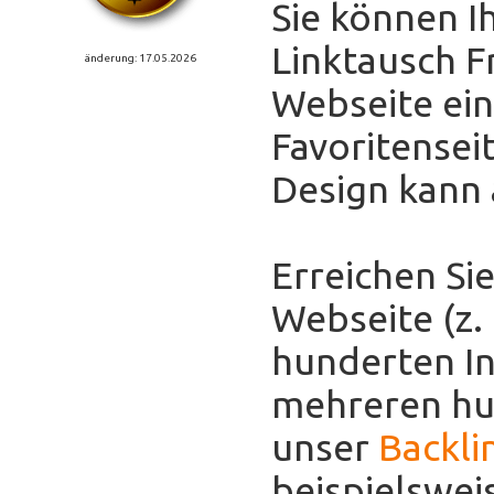
Sie können I
Linktausch F
änderung: 17.05.2026
Webseite eint
Favoritensei
Design kann
Erreichen Sie
Webseite (z.
hunderten In
mehreren hun
unser
Backli
beispielswei