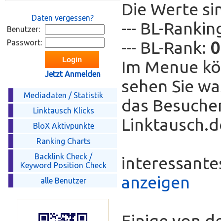
Die Werte si
Daten vergessen?
--- BL-Ranki
Benutzer:
Passwort:
--- BL-Rank:
0
Im Menue kö
Jetzt Anmelden
sehen Sie wa
Mediadaten / Statistik
das Besucher
Linktausch Klicks
Linktausch.de
BloX Aktivpunkte
Ranking Charts
Backlink Check /
interessant
Keyword Position Check
anzeigen
alle Benutzer
Einige von d