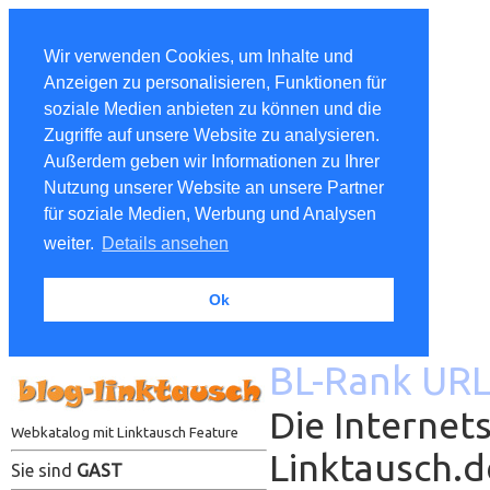
Wir verwenden Cookies, um Inhalte und
Anzeigen zu personalisieren, Funktionen für
soziale Medien anbieten zu können und die
Zugriffe auf unsere Website zu analysieren.
Außerdem geben wir Informationen zu Ihrer
Nutzung unserer Website an unsere Partner
für soziale Medien, Werbung und Analysen
weiter.
Details ansehen
Ok
BL-Rank URL
Die Internets
Webkatalog mit Linktausch Feature
Linktausch.
Sie sind
GAST