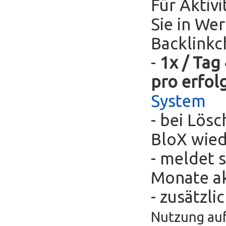
Für Aktivi
Sie in We
Backlinkc
-
1x / Tag
pro erfol
System
- bei Lös
BloX wie
- meldet s
Monate ak
- zusätzli
Nutzung auf