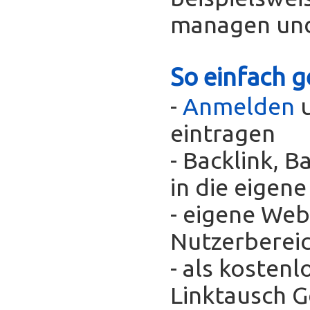
managen und
So einfach g
-
Anmelden
u
eintragen
- Backlink, 
in die eigen
- eigene Web
Nutzerberei
- als kosten
Linktausch 