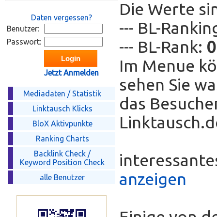
Die Werte si
Daten vergessen?
--- BL-Ranki
Benutzer:
Passwort:
--- BL-Rank:
0
Im Menue kö
Jetzt Anmelden
sehen Sie wa
Mediadaten / Statistik
das Besucher
Linktausch Klicks
Linktausch.de
BloX Aktivpunkte
Ranking Charts
Backlink Check /
interessant
Keyword Position Check
anzeigen
alle Benutzer
Einige von d