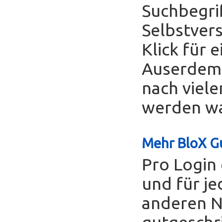
Suchbegrif
Selbstver
Klick für 
Auserdem 
nach viele
werden was
Mehr BloX Gu
Pro Login 
und für je
anderen Nu
gutgeschr