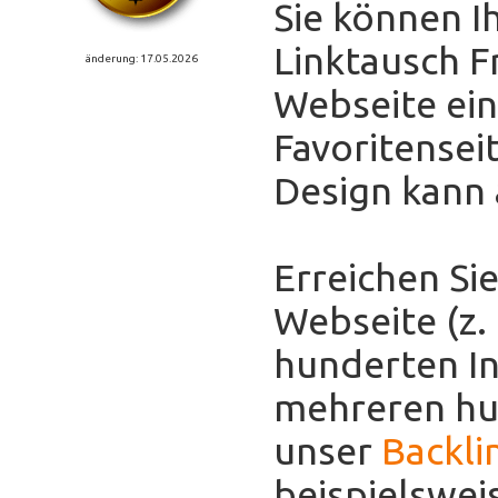
Sie können I
Linktausch F
änderung: 17.05.2026
Webseite eint
Favoritensei
Design kann
Erreichen Sie
Webseite (z.
hunderten In
mehreren hun
unser
Backli
beispielswei