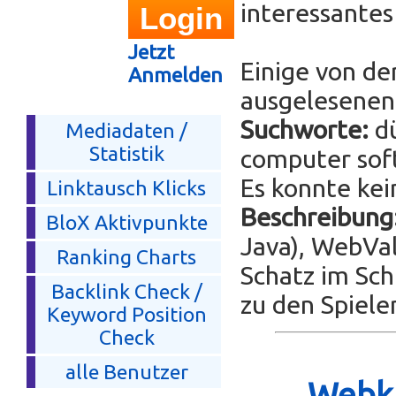
interessante
Jetzt
Einige von de
Anmelden
ausgelesenen 
Suchworte:
dü
Mediadaten /
Statistik
computer soft
Es konnte kei
Linktausch Klicks
Beschreibung
BloX Aktivpunkte
Java), WebVal
Ranking Charts
Schatz im Sc
Backlink Check /
zu den Spiele
Keyword Position
Check
alle Benutzer
Webka