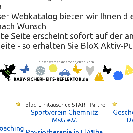
h
oser Webkatalog bieten wir Ihnen di
nach Wunsch
hte Seite erscheint sofort auf der 
ite - so erhalten Sie BloX Aktiv-P
diesen Werbebanner Spot jetzt buchen
Blog-Linktausch.de STAR - Partner
Sportverein Chemnitz
Gesch
MsG e.V.
D
Coaching
Physiotherapie in FlÃ¶ha