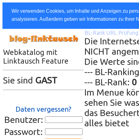
Wir verwenden Cookies, um Inhalte und Anzeigen zu perso
analysieren. Außerdem geben wir Informationen zu Ihrer 
BL-Rank URL Prüfung 
Die Internetse
NICHT angem
Webkatalog mit
Die Werte sin
Linktausch Feature
--- BL-Rankin
Sie sind
GAST
--- BL-Rank:
0
Im Menue kön
sehen Sie was
Daten vergessen?
das Besuchert
Benutzer:
alles bietet
Passwort: