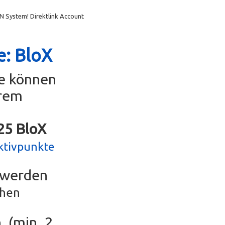
N System! Direktlink Account
e: BloX
se können
erem
g25 BloX
ktivpunkte
r werden
chen
, (min. 2