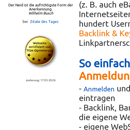
(z. B. auch e
Der Neid ist die aufrichtigste Form der
Anerkennung.
Internetseit
Wilhelm Busch
hundert Usern
bei
Zitate des Tages
Backlink & K
Linkpartners
So einfach
Anmeldun
änderung: 17.05.2026
-
und
Anmelden
eintragen
- Backlink, B
die eigene We
- eigene WebS