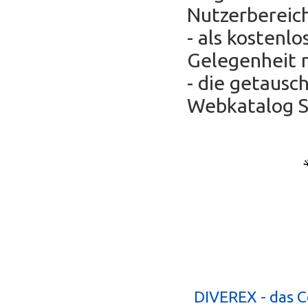
Nutzerbereic
- als kostenl
Gelegenheit 
- die getausc
Webkatalog Se
DIVEREX - das 