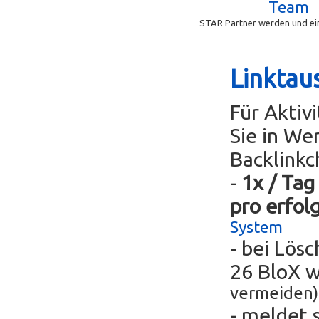
Team
STAR Partner werden und ein
Linktau
Für Aktiv
Sie in We
Backlinkc
-
1x / Tag
pro erfol
System
- bei Lös
26 BloX 
vermeiden)
- meldet 