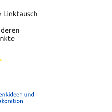
e Linktausch
anderen
unkte
enkideen und
ekoration