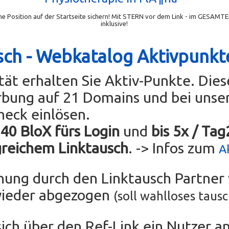
e Position auf der Startseite sichern! Mit STERN vor dem Link - im GESAMTE
inklusive!
sch - Webkatalog Aktivpunkt
ität erhalten Sie Aktiv-Punkte. Die
rbung auf 21 Domains und bei uns
heck einlösen.
 40 BloX fürs Login
und
bis 5x / Ta
greichem Linktausch
. -> Infos zum
A
chung durch den Linktausch Partne
wieder abgezogen
(soll wahlloses taus
sich über den Ref-Link ein Nutzer an