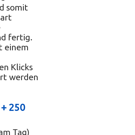
nd somit
part
e
d fertig.
t einem
en Klicks
ert werden
 +
250
 am Tag)