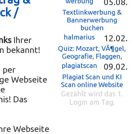
werbung
05.08.
ck /
Textlinkwerbung &
Bannerwerbung
buchen
halmarius
12.02.
nks
Ihrer
Quiz: Mozart, VÃ¶gel,
n bekannt!
Geografie, Flaggen,
plagiatscan
09.02.
 per
Plagiat Scan und KI
ige Webseite
Scan online Website
ne
Gezählt wird das 1.
is! Das
Login am Tag.
Ihre Webseite