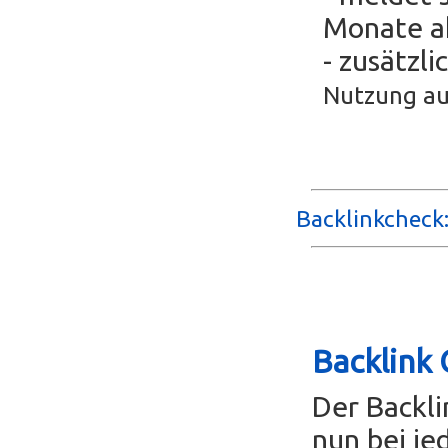
Monate ak
- zusätzli
Nutzung au
Backlinkcheck:
Backlink 
Der Backl
nun bei je