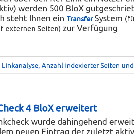
tiv) werden 500 BloX gutgeschrie
ch steht Ihnen ein
System
(fü
Transfer
zur Verfügung
f externen Seiten)
 Linkanalyse, Anzahl indexierter Seiten un
Check 4 BloX erweitert
inkcheck wurde dahingehend erweit
dem neuen Eintrag der zuletzt akti