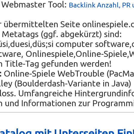
s Webmaster Tool:
Backlink Anzahl, PR 
r übermittelten Seite onlinespiele.
Metatags (ggf. abgekürzt) sind:
si,duesi,düs;si computer software,
ware, Onlinespiele,Online-Spiele,
n Title-Tag gefunden werden!
:
Online-Spiele WebTrouble (PacMan
ley (Boulderdash-Variante in Java)
hloss. Umfangreiche Hintergrundin
n und Informationen zur Programmi
talog mit Unterseiten Ein