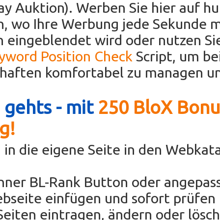
Bay Auktion). Werben Sie hier auf h
en, wo Ihre Werbung jede Sekunde 
 eingeblendet wird oder nutzen Si
eyword Position Check
Script, um be
chaften komfortabel zu managen un
 gehts - mit
250 BloX Bonu
g!
 in die eigene Seite in den Webkat
anner BL-Rank Button oder angepas
bseite einfügen und sofort prüfen 
eiten eintragen, ändern oder lösc