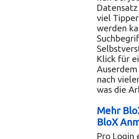
Datensatz 
viel Tippe
werden ka
Suchbegrif
Selbstvers
Klick für 
Auserdem k
nach viele
was die Ar
Mehr BloX
BloX An
Pro Login 