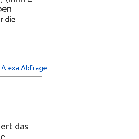
ben
r die
d Alexa Abfrage
ert das
ve