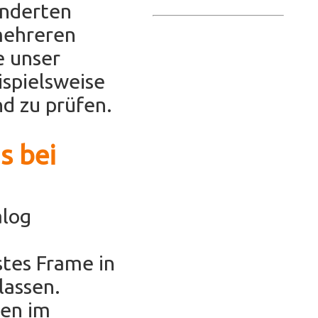
underten
mehreren
e unser
ispielsweise
d zu prüfen.
s bei
alog
stes Frame in
lassen.
hen im