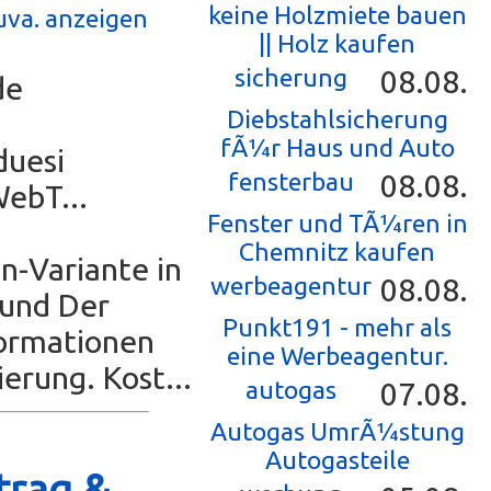
keine Holzmiete bauen
uva. anzeigen
|| Holz kaufen
sicherung
08.08.
de
Diebstahlsicherung
fÃ¼r Haus und Auto
duesi
fensterbau
08.08.
WebT...
Fenster und TÃ¼ren in
Chemnitz kaufen
-Variante in
werbeagentur
08.08.
 und Der
Punkt191 - mehr als
formationen
eine Werbeagentur.
erung. Kost...
autogas
07.08.
Autogas UmrÃ¼stung
Autogasteile
trag &