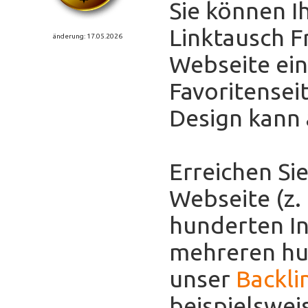
Sie können I
Linktausch F
änderung: 17.05.2026
Webseite eint
Favoritensei
Design kann
Erreichen Sie
Webseite (z.
hunderten In
mehreren hun
unser
Backli
beispielswei