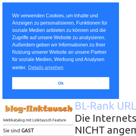
Wir verwenden Cookies, um Inhalte und
Anzeigen zu personalisieren, Funktionen für
soziale Medien anbieten zu können und die
Zugriffe auf unsere Website zu analysieren.
Außerdem geben wir Informationen zu Ihrer
Nutzung unserer Website an unsere Partner
für soziale Medien, Werbung und Analysen
weiter.
Details ansehen
Ok
BL-Rank URL
Die Internets
Webkatalog mit Linktausch Feature
NICHT ange
Sie sind
GAST