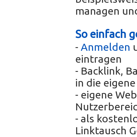
managen und
So einfach g
-
Anmelden
u
eintragen
- Backlink, 
in die eigen
- eigene Web
Nutzerberei
- als kosten
Linktausch 