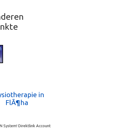
anderen
unkte
siotherapie in
FlÃ¶ha
N System! Direktlink Account