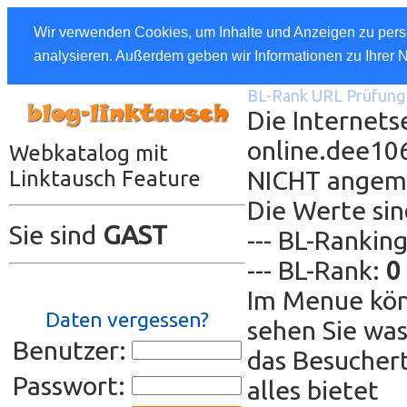
Wir verwenden Cookies, um Inhalte und Anzeigen zu perso
analysieren. Außerdem geben wir Informationen zu Ihrer 
BL-Rank URL Prüfung 
Die Internetse
online.dee106
Webkatalog mit
NICHT angem
Linktausch Feature
Die Werte sin
Sie sind
GAST
--- BL-Rankin
--- BL-Rank:
0
Im Menue kön
Daten vergessen?
sehen Sie was
Benutzer:
das Besuchert
Passwort:
alles bietet