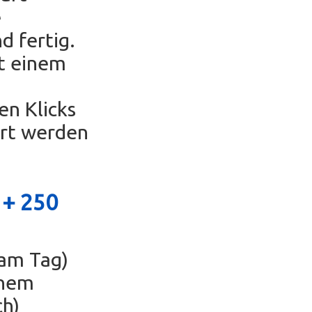
e
d fertig.
t einem
en Klicks
ert werden
 +
250
 am Tag)
inem
ch)