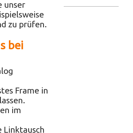
e unser
ispielsweise
d zu prüfen.
s bei
alog
stes Frame in
lassen.
hen im
e Linktausch