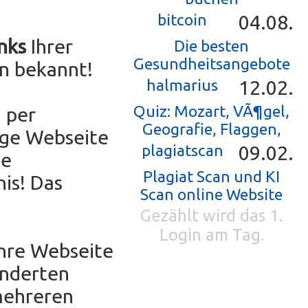
bitcoin
04.08.
nks
Ihrer
Die besten
Gesundheitsangebote
n bekannt!
halmarius
12.02.
Quiz: Mozart, VÃ¶gel,
 per
Geografie, Flaggen,
ige Webseite
plagiatscan
09.02.
ne
Plagiat Scan und KI
is! Das
Scan online Website
Gezählt wird das 1.
Login am Tag.
Ihre Webseite
underten
mehreren