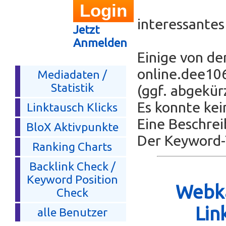
interessante
Jetzt
Anmelden
Einige von de
online.dee10
Mediadaten /
Statistik
(ggf. abgekürz
Es konnte kei
Linktausch Klicks
Eine Beschrei
BloX Aktivpunkte
Der Keyword-T
Ranking Charts
Backlink Check /
Keyword Position
Webka
Check
Lin
alle Benutzer