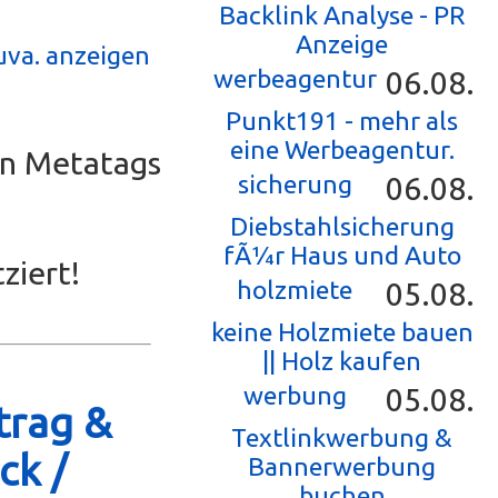
Backlink Analyse - PR
Anzeige
uva. anzeigen
werbeagentur
06.08.
Punkt191 - mehr als
eine Werbeagentur.
en Metatags
sicherung
06.08.
Diebstahlsicherung
fÃ¼r Haus und Auto
ziert!
holzmiete
05.08.
keine Holzmiete bauen
|| Holz kaufen
werbung
05.08.
trag &
Textlinkwerbung &
ck /
Bannerwerbung
buchen