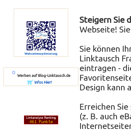
Steigern Sie 
Webseite! Si
Sie können Ih
Webseitenoptimierung
Linktausch Fr
eintragen - di
º
Favoritenseit
Werben auf Blog-Linktausch.de
Infos Hier!
Design kann 
Erreichen Sie
(z. B. auch e
Internetseit