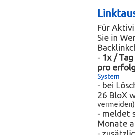
Linktau
Für Aktiv
Sie in We
Backlinkc
-
1x / Tag
pro erfol
System
- bei Lös
26 BloX 
vermeiden)
- meldet 
Monate ak
- zusätzli