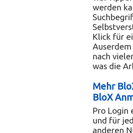
werden ka
Suchbegrif
Selbstvers
Klick für 
Auserdem k
nach viele
was die Ar
Mehr BloX
BloX An
Pro Login 
und für je
anderen Nu