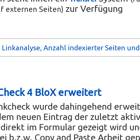
zur Verfügung
f externen Seiten)
 Linkanalyse, Anzahl indexierter Seiten un
Check 4 BloX erweitert
inkcheck wurde dahingehend erweit
dem neuen Eintrag der zuletzt akti
direkt im Formular gezeigt wird u
rei b.z.w. Copy and Paste Arbeit ge