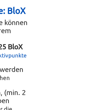
e: BloX
se können
erem
g25 BloX
ktivpunkte
r werden
chen
, (min. 2
ben
r die