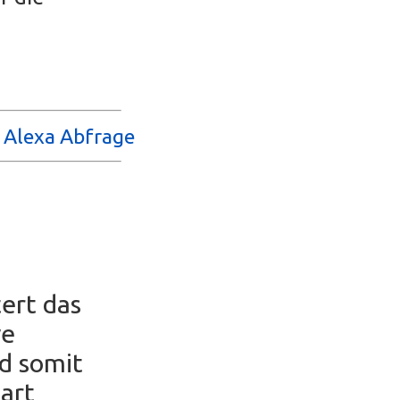
d Alexa Abfrage
ert das
ve
nd somit
part