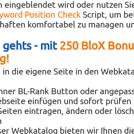
 eingeblendet wird oder nutzen Si
eyword Position Check
Script, um be
chaften komfortabel zu managen un
 gehts - mit
250 BloX Bonu
g!
 in die eigene Seite in den Webkat
anner BL-Rank Button oder angepas
bseite einfügen und sofort prüfen 
eiten eintragen, ändern oder lösc
h
oser Webkatalog bieten wir Ihnen di