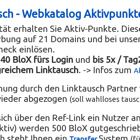
sch - Webkatalog Aktivpunkt
ität erhalten Sie Aktiv-Punkte. Die
rbung auf 21 Domains und bei uns
heck einlösen.
 40 BloX fürs Login
und
bis 5x / Ta
greichem Linktausch
. -> Infos zum
A
chung durch den Linktausch Partne
wieder abgezogen
(soll wahlloses taus
sich über den Ref-Link ein Nutzer an
tiv) werden 500 BloX gutgeschrie
ch steht Ihnen ein
System
(fü
Transfer