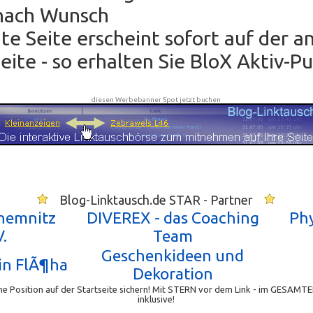
nach Wunsch
hte Seite erscheint sofort auf der 
ite - so erhalten Sie BloX Aktiv-P
diesen Werbebanner Spot jetzt buchen
Blog-Linktausch.de STAR - Partner
Chemnitz
DIVEREX - das Coaching
Phy
.
Team
Geschenkideen und
in FlÃ¶ha
Dekoration
e Position auf der Startseite sichern! Mit STERN vor dem Link - im GESAMTE
inklusive!