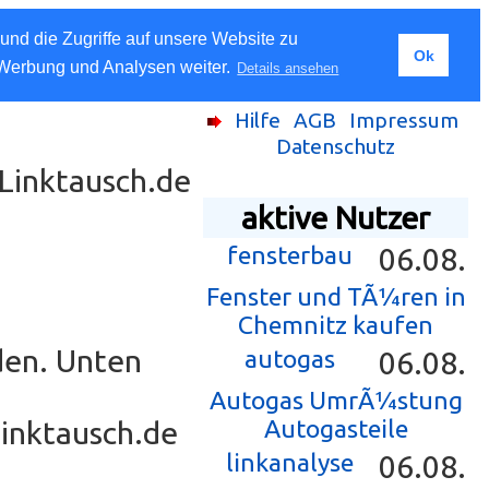
und die Zugriffe auf unsere Website zu
Ok
 Werbung und Analysen weiter.
Details ansehen
Hilfe
AGB
Impressum
Datenschutz
-Linktausch.de
aktive Nutzer
fensterbau
06.08.
Fenster und TÃ¼ren in
Chemnitz kaufen
den. Unten
autogas
06.08.
Autogas UmrÃ¼stung
Linktausch.de
Autogasteile
linkanalyse
06.08.