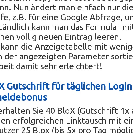
nn. Nun ändert man einfach nur di
fe, z.B. für eine Google Abfrage, un
tändlich kann man das Formular mi
einen völlig neuen Eintrag leeren.
ann die Anzeigetabelle mit wenig
n der angezeigten Parameter sorti
beit damit sehr erleichtert!
 Gutschrift für täglichen Login
meldebonus
erhalten Sie 40 BloX (Gutschrift 1x
den erfolgreichen Linktausch mit e
tzer 25 Blox (bis 5x pro Tag mögli