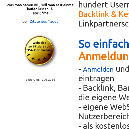
hundert Usern
Was man haben will, soll man erst einmal
laufen lassen. Â
Backlink & K
aus China
Linkpartners
bei
Zitate des Tages
So einfach
Anmeldun
-
und
Anmelden
eintragen
änderung: 17.05.2026
- Backlink, B
die eigene We
- eigene WebS
Nutzerbereic
- als kostenl