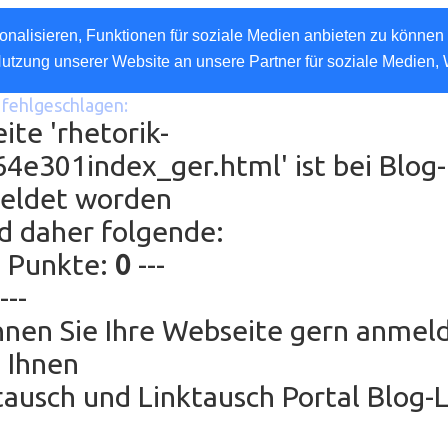
nalisieren, Funktionen für soziale Medien anbieten zu können 
Nutzung unserer Website an unsere Partner für soziale Medien,
fehlgeschlagen:
ite 'rhetorik-
4e301index_ger.html' ist bei Blog
eldet worden
d daher folgende:
g Punkte:
0
---
---
nen Sie Ihre Webseite gern anmel
 Ihnen
ausch und Linktausch Portal Blog-