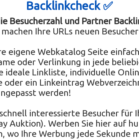
Backlinkcheck ✅
die Besucherzahl und Partner Backli
e machen Ihre URLs neuen Besucher
re eigene Webkatalog Seite einfach
ame oder Verlinkung in jede belieb
e ideale Linkliste, individuelle Onli
e oder ein Linkeintrag Webverzeichn
angepasst werden!
 schnell interessierte Besucher für 
Bay Auktion). Werben Sie hier auf h
en, wo Ihre Werbung jede Sekunde 