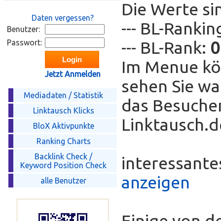
Die Werte si
Daten vergessen?
--- BL-Ranki
Benutzer:
Passwort:
--- BL-Rank:
0
Im Menue kö
Jetzt Anmelden
sehen Sie wa
Mediadaten / Statistik
das Besucher
Linktausch Klicks
Linktausch.de
BloX Aktivpunkte
Ranking Charts
Backlink Check /
interessant
Keyword Position Check
anzeigen
alle Benutzer
Einige von d