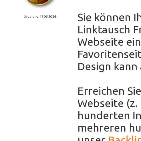
Sie können I
änderung: 17.05.2026
Linktausch F
Webseite eint
Favoritensei
Design kann
Erreichen Sie
Webseite (z.
hunderten In
mehreren hun
unser
Backli