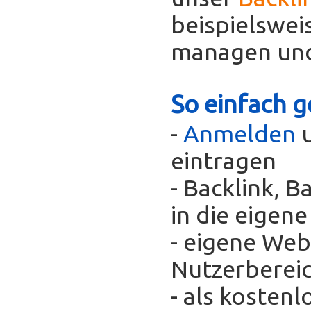
beispielswei
managen und
So einfach g
-
Anmelden
u
eintragen
- Backlink, 
in die eigen
- eigene Web
Nutzerberei
- als kosten