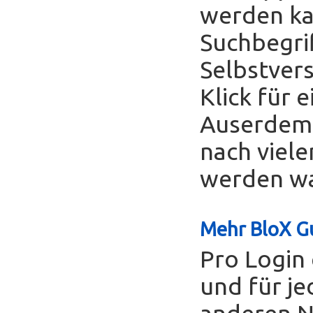
werden ka
Suchbegrif
Selbstver
Klick für 
Auserdem 
nach viele
werden was
Mehr BloX Gu
Pro Login 
und für je
anderen Nu