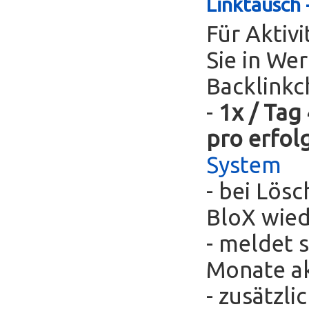
Linktausch 
Für Aktivi
Sie in We
Backlinkc
-
1x / Tag
pro erfol
System
- bei Lös
BloX wie
- meldet s
Monate ak
- zusätzli