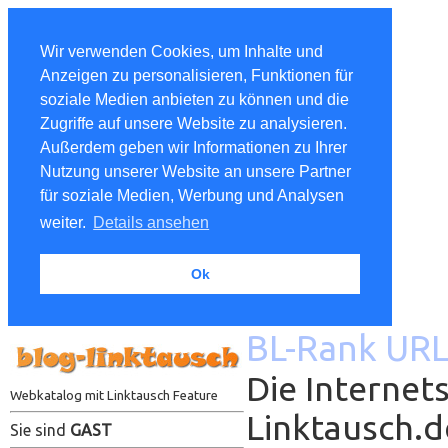
Wir verwenden Cookies, um Inhalte und
Anzeigen zu personalisieren, Funktionen für
soziale Medien anbieten zu können und die
Zugriffe auf unsere Website zu analysieren.
Außerdem geben wir Informationen zu Ihrer
Nutzung unserer Website an unsere Partner
für soziale Medien, Werbung und Analysen
weiter.
Details ansehen
Ok
BL-Rank URL
Die Internets
Webkatalog mit Linktausch Feature
Linktausch.
Sie sind
GAST