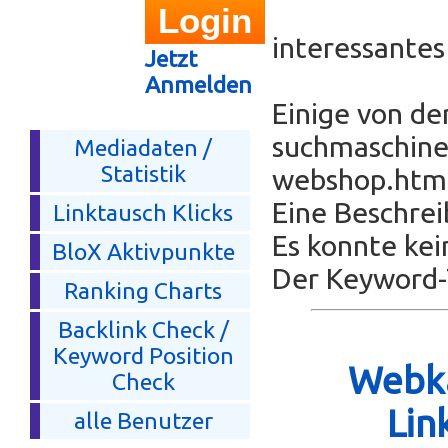
interessante
Jetzt
Anmelden
Einige von de
suchmaschine
Mediadaten /
Statistik
webshop.html
Eine Beschrei
Linktausch Klicks
Es konnte kei
BloX Aktivpunkte
Der Keyword-T
Ranking Charts
Backlink Check /
Keyword Position
Webka
Check
Lin
alle Benutzer