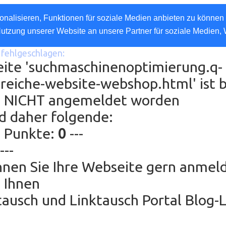
nalisieren, Funktionen für soziale Medien anbieten zu können 
Nutzung unserer Website an unsere Partner für soziale Medien,
fehlgeschlagen:
eite 'suchmaschinenoptimierung.q-
reiche-website-webshop.html' ist b
e NICHT angemeldet worden
d daher folgende:
g Punkte:
0
---
---
nen Sie Ihre Webseite gern anmel
 Ihnen
ausch und Linktausch Portal Blog-