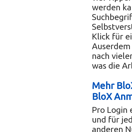
werden ka
Suchbegrif
Selbstvers
Klick für 
Auserdem k
nach viele
was die Ar
Mehr BloX
BloX An
Pro Login 
und für je
anderen Nu