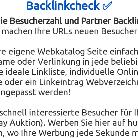
Backlinkcheck ✅
die Besucherzahl und Partner Backli
e machen Ihre URLs neuen Besucher
re eigene Webkatalog Seite einfach
ame oder Verlinkung in jede belieb
e ideale Linkliste, individuelle Onli
e oder ein Linkeintrag Webverzeichn
angepasst werden!
 schnell interessierte Besucher für 
Bay Auktion). Werben Sie hier auf h
en, wo Ihre Werbung jede Sekunde 