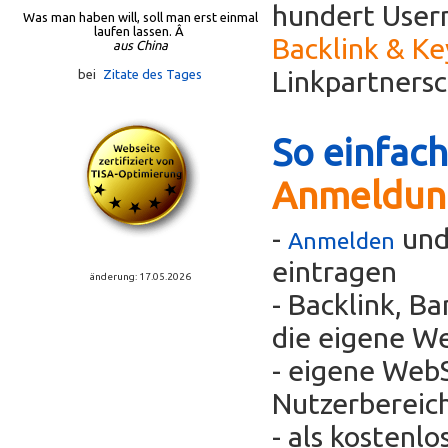
hundert Usern
Was man haben will, soll man erst einmal
laufen lassen. Â
Backlink & K
aus China
Linkpartners
bei
Zitate des Tages
So einfach
Anmeldun
-
und
Anmelden
eintragen
änderung: 17.05.2026
- Backlink, B
die eigene We
- eigene WebS
Nutzerbereic
- als kostenl