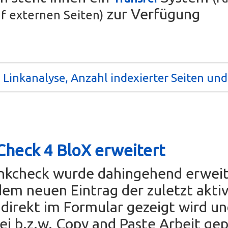
zur Verfügung
f externen Seiten)
 Linkanalyse, Anzahl indexierter Seiten un
Check 4 BloX erweitert
inkcheck wurde dahingehend erweit
dem neuen Eintrag der zuletzt akti
direkt im Formular gezeigt wird u
rei b.z.w. Copy and Paste Arbeit ge