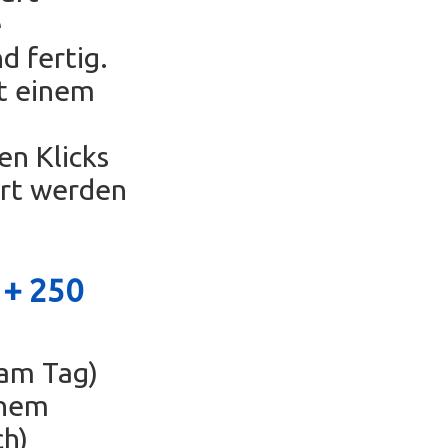
e
d fertig.
t einem
en Klicks
ert werden
 +
250
 am Tag)
inem
ch)