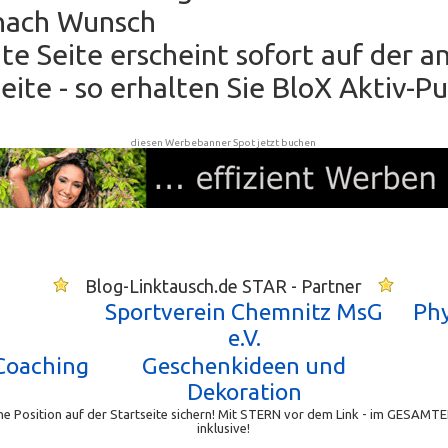
nach Wunsch
hte Seite erscheint sofort auf der 
ite - so erhalten Sie BloX Aktiv-P
diesen Werbebanner Spot jetzt buchen
Blog-Linktausch.de STAR - Partner
Sportverein Chemnitz MsG
Phy
e.V.
Coaching
Geschenkideen und
Dekoration
e Position auf der Startseite sichern! Mit STERN vor dem Link - im GESAMTE
inklusive!