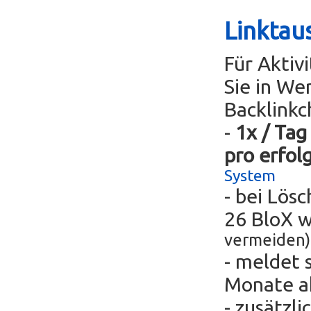
Linktau
Für Aktiv
Sie in We
Backlinkc
-
1x / Tag
pro erfol
System
- bei Lös
26 BloX 
vermeiden)
- meldet 
Monate ak
- zusätzli