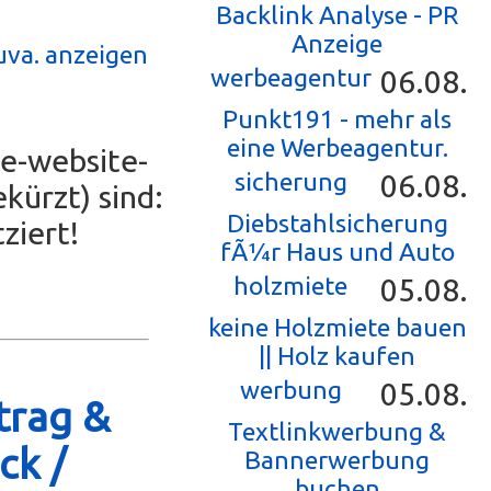
Backlink Analyse - PR
Anzeige
uva. anzeigen
werbeagentur
06.08.
Punkt191 - mehr als
eine Werbeagentur.
e-website-
sicherung
06.08.
ürzt) sind:
Diebstahlsicherung
ziert!
fÃ¼r Haus und Auto
holzmiete
05.08.
keine Holzmiete bauen
|| Holz kaufen
werbung
05.08.
trag &
Textlinkwerbung &
ck /
Bannerwerbung
buchen