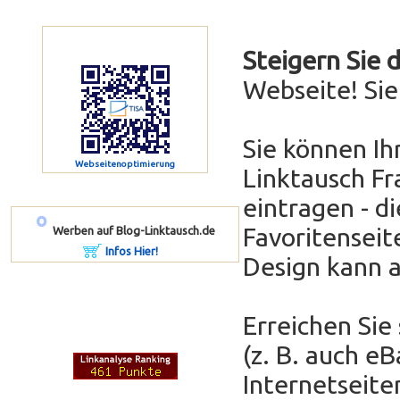
Steigern Sie 
Webseite! Si
Sie können Ih
Webseitenoptimierung
Linktausch Fr
eintragen - di
º
Favoritenseit
Werben auf Blog-Linktausch.de
Infos Hier!
Design kann 
Erreichen Sie
(z. B. auch e
Internetseit