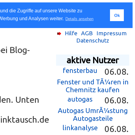
und die Zugriffe auf unsere Website zu
Ok
 Werbung und Analysen weiter.
Details ansehen
Hilfe
AGB
Impressum
Datenschutz
ei Blog-
aktive Nutzer
fensterbau
06.08.
Fenster und TÃ¼ren in
Chemnitz kaufen
den. Unten
autogas
06.08.
Autogas UmrÃ¼stung
Linktausch.de
Autogasteile
linkanalyse
06.08.