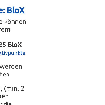
e: BloX
se können
erem
g25 BloX
ktivpunkte
r werden
chen
, (min. 2
ben
r die