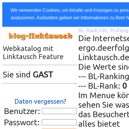
Wir verwenden Cookies, um Inhalte und Anzeigen zu perso
analysieren. Außerdem geben wir Informationen zu Ihrer 
BL-Rank URL Prüfung 
Die Internets
ergo.deerfolg
Webkatalog mit
Linktausch.d
Linktausch Feature
Die Werte sin
Sie sind
GAST
--- BL-Rankin
--- BL-Rank:
0
Im Menue kön
Daten vergessen?
sehen Sie was
Benutzer:
das Besuchert
Passwort:
alles bietet