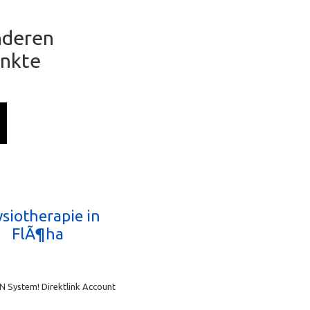
anderen
unkte
siotherapie in
FlÃ¶ha
N System! Direktlink Account