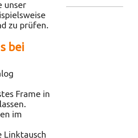
e unser
ispielsweise
d zu prüfen.
s bei
alog
stes Frame in
lassen.
hen im
e Linktausch