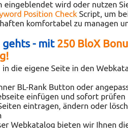
 eingeblendet wird oder nutzen Si
eyword Position Check
Script, um be
chaften komfortabel zu managen un
 gehts - mit
250 BloX Bonu
g!
 in die eigene Seite in den Webkat
anner BL-Rank Button oder angepas
bseite einfügen und sofort prüfen 
eiten eintragen, ändern oder lösc
h
oser Webkatalog bieten wir Ihnen di