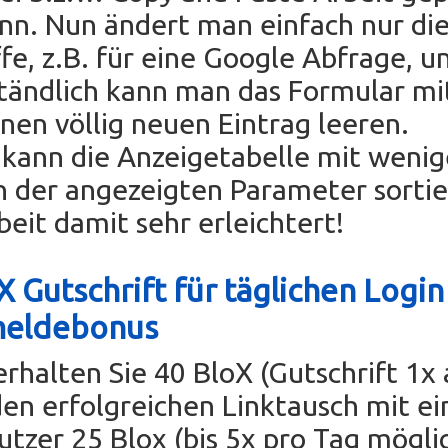
nn. Nun ändert man einfach nur di
fe, z.B. für eine Google Abfrage, un
tändlich kann man das Formular mi
einen völlig neuen Eintrag leeren.
ann die Anzeigetabelle mit wenig
n der angezeigten Parameter sorti
beit damit sehr erleichtert!
 Gutschrift für täglichen Login
meldebonus
erhalten Sie 40 BloX (Gutschrift 1x
den erfolgreichen Linktausch mit e
tzer 25 Blox (bis 5x pro Tag mögli