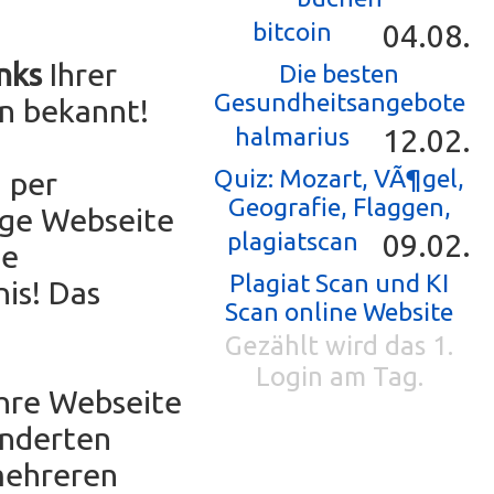
bitcoin
04.08.
nks
Ihrer
Die besten
Gesundheitsangebote
n bekannt!
halmarius
12.02.
Quiz: Mozart, VÃ¶gel,
 per
Geografie, Flaggen,
ige Webseite
plagiatscan
09.02.
ne
Plagiat Scan und KI
is! Das
Scan online Website
Gezählt wird das 1.
Login am Tag.
Ihre Webseite
underten
mehreren