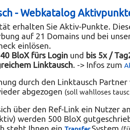
sch - Webkatalog Aktivpunkt
ität erhalten Sie Aktiv-Punkte. Die
rbung auf 21 Domains und bei uns
heck einlösen.
 40 BloX fürs Login
und
bis 5x / Ta
greichem Linktausch
. -> Infos zum
A
chung durch den Linktausch Partne
wieder abgezogen
(soll wahlloses taus
sich über den Ref-Link ein Nutzer an
tiv) werden 500 BloX gutgeschrie
ch steht Ihnen ein
System
(fü
Transfer