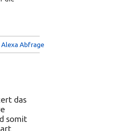
d Alexa Abfrage
ert das
ve
nd somit
part