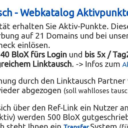
sch - Webkatalog Aktivpunkt
ität erhalten Sie Aktiv-Punkte. Die
rbung auf 21 Domains und bei uns
heck einlösen.
 40 BloX fürs Login
und
bis 5x / Ta
greichem Linktausch
. -> Infos zum
A
chung durch den Linktausch Partne
wieder abgezogen
(soll wahlloses taus
sich über den Ref-Link ein Nutzer an
tiv) werden 500 BloX gutgeschrie
ch steht Ihnen ein
System
(fü
Transfer