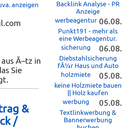
Backlink Analyse - PR
uva. anzeigen
Anzeige
werbeagentur
06.08.
gl.com
Punkt191 - mehr als
eine Werbeagentur.
sicherung
06.08.
Diebstahlsicherung
 aus Ã–tz in
fÃ¼r Haus und Auto
das Sie
holzmiete
05.08.
gt.
keine Holzmiete bauen
|| Holz kaufen
werbung
05.08.
trag &
Textlinkwerbung &
ck /
Bannerwerbung
buchen