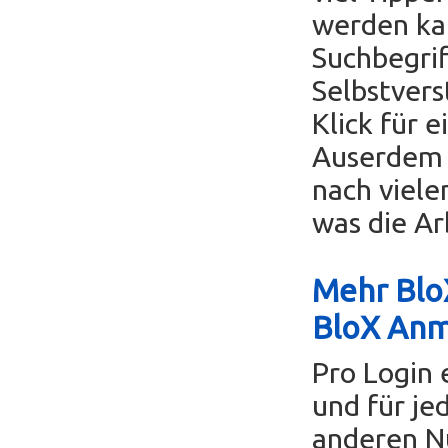
werden ka
Suchbegrif
Selbstvers
Klick für 
Auserdem k
nach viele
was die Ar
Mehr BloX
BloX An
Pro Login 
und für je
anderen Nu