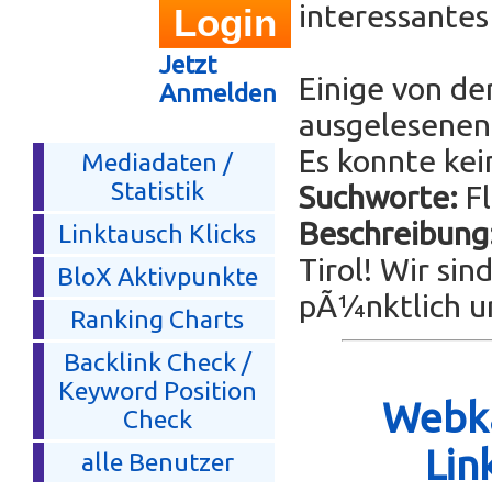
interessante
Jetzt
Einige von de
Anmelden
ausgelesenen 
Es konnte kei
Mediadaten /
Statistik
Suchworte:
Fl
Beschreibung
Linktausch Klicks
Tirol! Wir sin
BloX Aktivpunkte
pÃ¼nktlich un
Ranking Charts
Backlink Check /
Keyword Position
Webka
Check
Lin
alle Benutzer