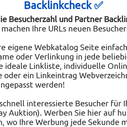
Backlinkcheck ✅
die Besucherzahl und Partner Backli
e machen Ihre URLs neuen Besucher
re eigene Webkatalog Seite einfach
ame oder Verlinkung in jede belieb
e ideale Linkliste, individuelle Onli
e oder ein Linkeintrag Webverzeichn
angepasst werden!
 schnell interessierte Besucher für 
Bay Auktion). Werben Sie hier auf h
en, wo Ihre Werbung jede Sekunde 