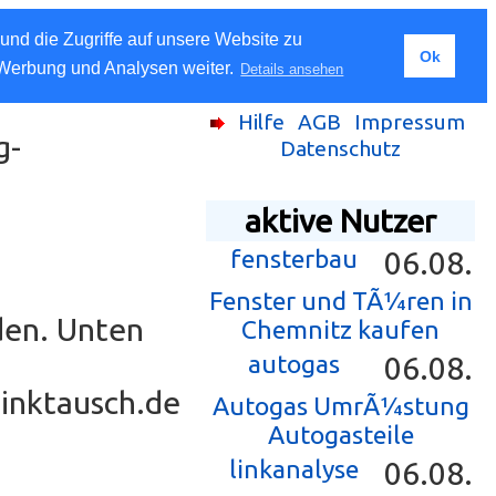
und die Zugriffe auf unsere Website zu
Ok
 Werbung und Analysen weiter.
Details ansehen
Hilfe
AGB
Impressum
g-
Datenschutz
aktive Nutzer
fensterbau
06.08.
Fenster und TÃ¼ren in
den. Unten
Chemnitz kaufen
autogas
06.08.
Linktausch.de
Autogas UmrÃ¼stung
Autogasteile
linkanalyse
06.08.