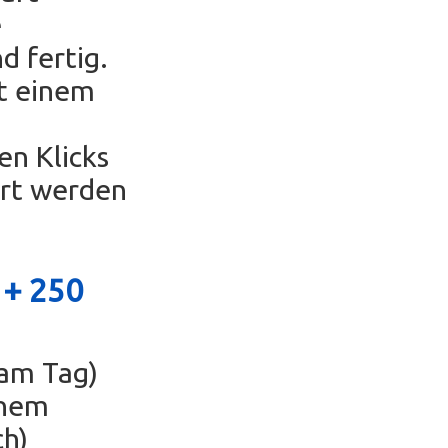
e
d fertig.
t einem
en Klicks
ert werden
 +
250
 am Tag)
inem
ch)