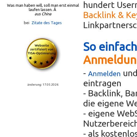
hundert Usern
Was man haben will, soll man erst einmal
laufen lassen. Â
Backlink & K
aus China
Linkpartners
bei
Zitate des Tages
So einfach
Anmeldun
-
und
Anmelden
eintragen
änderung: 17.05.2026
- Backlink, B
die eigene We
- eigene WebS
Nutzerbereic
- als kostenl