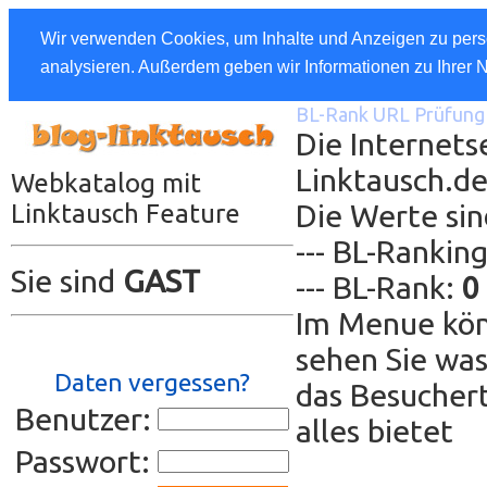
Wir verwenden Cookies, um Inhalte und Anzeigen zu perso
analysieren. Außerdem geben wir Informationen zu Ihrer 
BL-Rank URL Prüfung 
Die Internetse
Linktausch.d
Webkatalog mit
Die Werte sin
Linktausch Feature
--- BL-Rankin
Sie sind
GAST
--- BL-Rank:
0
Im Menue kön
sehen Sie was
Daten vergessen?
das Besuchert
Benutzer:
alles bietet
Passwort: