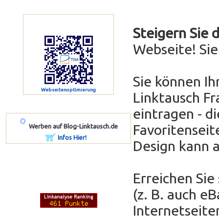
Steigern Sie 
Webseite! Si
Sie können Ih
Webseitenoptimierung
Linktausch Fr
eintragen - di
º
Favoritenseit
Werben auf Blog-Linktausch.de
Infos Hier!
Design kann 
Erreichen Sie
(z. B. auch e
Internetseit