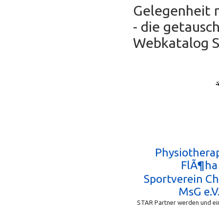
Gelegenheit 
- die getausc
Webkatalog Se
Physiotherap
FlÃ¶ha
Sportverein C
MsG e.V
STAR Partner werden und ein