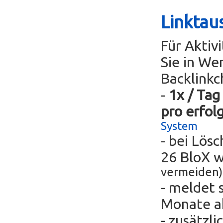
Linktau
Für Aktiv
Sie in We
Backlinkc
-
1x / Tag
pro erfol
System
- bei Lös
26 BloX 
vermeiden)
- meldet 
Monate ak
- zusätzli