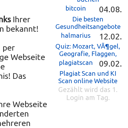
bitcoin
04.08.
nks
Ihrer
Die besten
Gesundheitsangebote
n bekannt!
halmarius
12.02.
Quiz: Mozart, VÃ¶gel,
 per
Geografie, Flaggen,
ige Webseite
plagiatscan
09.02.
ne
Plagiat Scan und KI
is! Das
Scan online Website
Gezählt wird das 1.
Login am Tag.
Ihre Webseite
underten
mehreren