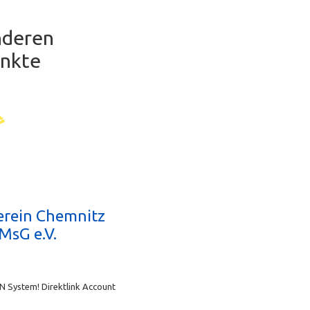
anderen
unkte
erein Chemnitz
MsG e.V.
N System! Direktlink Account