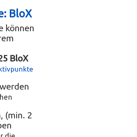
e: BloX
se können
erem
g25 BloX
ktivpunkte
r werden
chen
, (min. 2
ben
r die