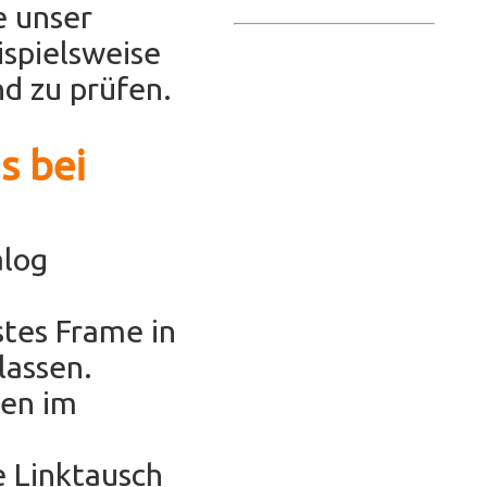
e unser
ispielsweise
d zu prüfen.
s bei
alog
stes Frame in
lassen.
hen im
e Linktausch