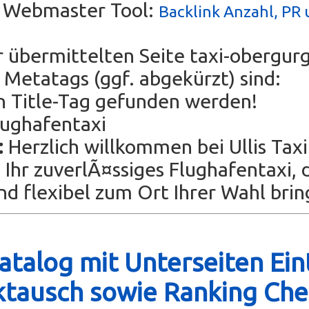
s Webmaster Tool:
Backlink Anzahl, PR 
r übermittelten Seite taxi-obergur
Metatags (ggf. abgekürzt) sind:
n Title-Tag gefunden werden!
ughafentaxi
:
Herzlich willkommen bei Ullis Taxi
d Ihr zuverlÃ¤ssiges Flughafentaxi, 
d flexibel zum Ort Ihrer Wahl brin
talog mit Unterseiten Ein
ktausch sowie Ranking Che