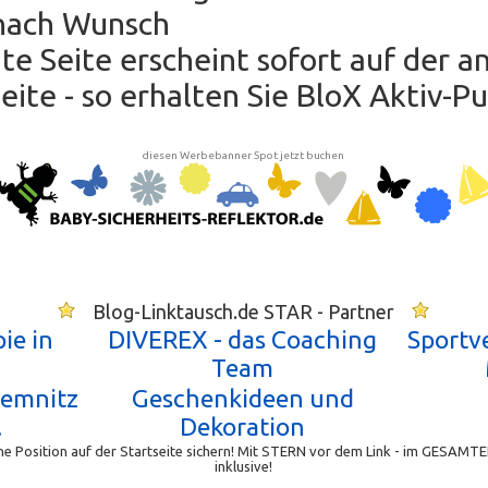
nach Wunsch
hte Seite erscheint sofort auf der 
ite - so erhalten Sie BloX Aktiv-P
diesen Werbebanner Spot jetzt buchen
Blog-Linktausch.de STAR - Partner
ie in
DIVEREX - das Coaching
Sportv
Team
hemnitz
Geschenkideen und
.
Dekoration
e Position auf der Startseite sichern! Mit STERN vor dem Link - im GESAMTE
inklusive!