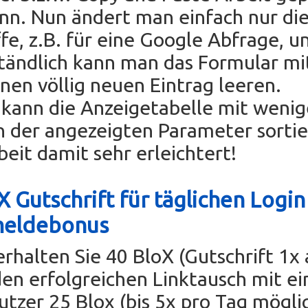
nn. Nun ändert man einfach nur di
fe, z.B. für eine Google Abfrage, un
tändlich kann man das Formular mi
einen völlig neuen Eintrag leeren.
ann die Anzeigetabelle mit wenig
n der angezeigten Parameter sorti
beit damit sehr erleichtert!
 Gutschrift für täglichen Login
meldebonus
erhalten Sie 40 BloX (Gutschrift 1x
den erfolgreichen Linktausch mit e
tzer 25 Blox (bis 5x pro Tag mögli