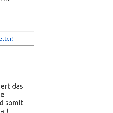
etter!
ert das
ve
nd somit
part