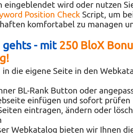
 eingeblendet wird oder nutzen Si
eyword Position Check
Script, um be
chaften komfortabel zu managen un
 gehts - mit
250 BloX Bonu
g!
 in die eigene Seite in den Webkat
anner BL-Rank Button oder angepas
bseite einfügen und sofort prüfen 
eiten eintragen, ändern oder lösc
h
oser Webkatalog bieten wir Ihnen di