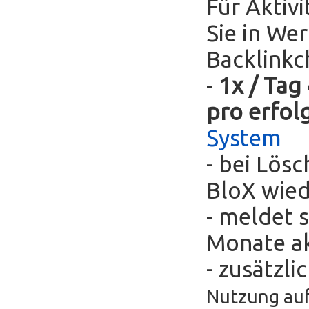
Für Aktivi
Sie in We
Backlinkc
-
1x / Tag
pro erfol
System
- bei Lös
BloX wie
- meldet s
Monate ak
- zusätzli
Nutzung auf