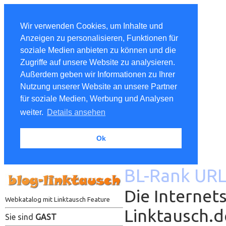
Wir verwenden Cookies, um Inhalte und
Anzeigen zu personalisieren, Funktionen für
soziale Medien anbieten zu können und die
Zugriffe auf unsere Website zu analysieren.
Außerdem geben wir Informationen zu Ihrer
Nutzung unserer Website an unsere Partner
für soziale Medien, Werbung und Analysen
weiter.
Details ansehen
Ok
BL-Rank URL
Die Internets
Webkatalog mit Linktausch Feature
Linktausch.
Sie sind
GAST