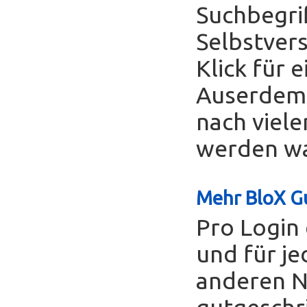
Suchbegrif
Selbstver
Klick für 
Auserdem 
nach viele
werden was
Mehr BloX Gu
Pro Login 
und für je
anderen Nu
gutgeschr