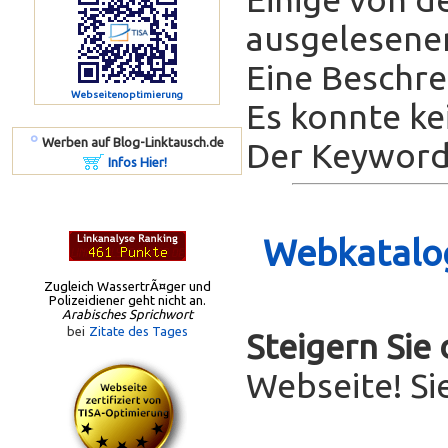
ausgelesenen
Eine Beschrei
Webseitenoptimierung
Es konnte ke
º
Werben auf Blog-Linktausch.de
Der Keyword-
Infos Hier!
Webkatalog
Zugleich WassertrÃ¤ger und
Polizeidiener geht nicht an.
Arabisches Sprichwort
bei
Zitate des Tages
Steigern Sie
Webseite! Si