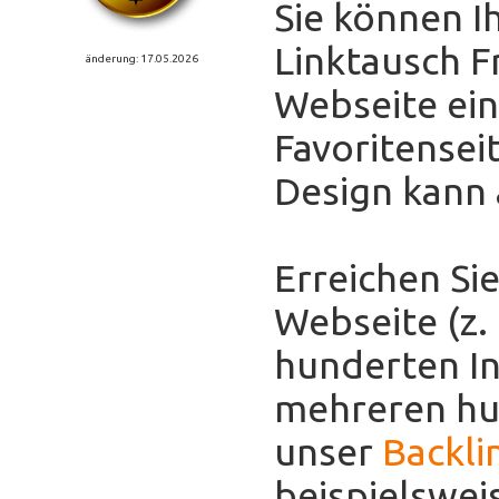
Sie können I
Linktausch F
änderung: 17.05.2026
Webseite eint
Favoritensei
Design kann
Erreichen Sie
Webseite (z.
hunderten In
mehreren hun
unser
Backli
beispielswei