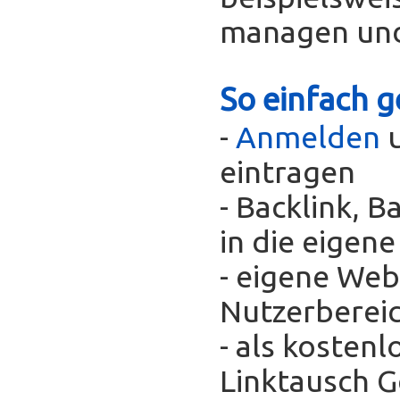
managen und
So einfach g
-
Anmelden
u
eintragen
- Backlink, 
in die eigen
- eigene Web
Nutzerberei
- als kosten
Linktausch 