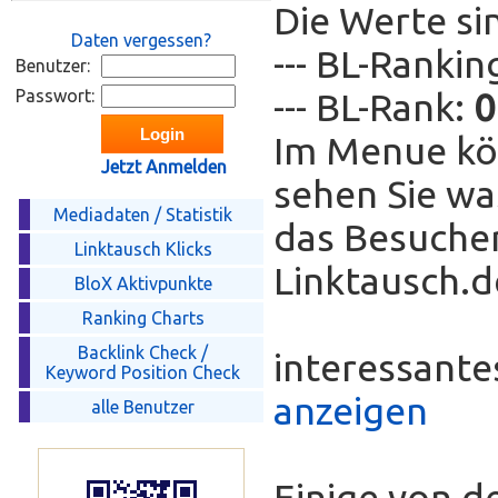
Die Werte si
Daten vergessen?
--- BL-Ranki
Benutzer:
Passwort:
--- BL-Rank:
0
Im Menue kö
Jetzt Anmelden
sehen Sie wa
Mediadaten / Statistik
das Besucher
Linktausch Klicks
Linktausch.de
BloX Aktivpunkte
Ranking Charts
Backlink Check /
interessant
Keyword Position Check
anzeigen
alle Benutzer
Einige von d