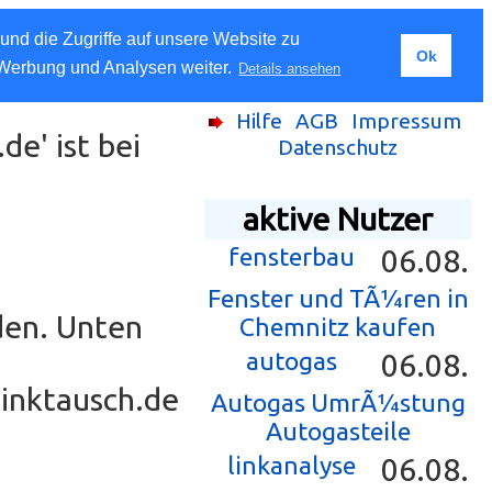
und die Zugriffe auf unsere Website zu
Ok
 Werbung und Analysen weiter.
Details ansehen
Hilfe
AGB
Impressum
e' ist bei
Datenschutz
aktive Nutzer
fensterbau
06.08.
Fenster und TÃ¼ren in
den. Unten
Chemnitz kaufen
autogas
06.08.
Linktausch.de
Autogas UmrÃ¼stung
Autogasteile
linkanalyse
06.08.