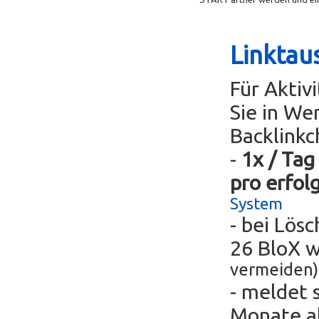
Linktau
Für Aktiv
Sie in We
Backlinkc
-
1x / Tag
pro erfol
System
- bei Lös
26 BloX 
vermeiden)
- meldet 
Monate ak