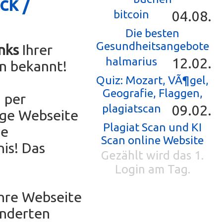
ck /
bitcoin
04.08.
Die besten
Gesundheitsangebote
nks
Ihrer
halmarius
12.02.
n bekannt!
Quiz: Mozart, VÃ¶gel,
Geografie, Flaggen,
 per
plagiatscan
09.02.
ige Webseite
Plagiat Scan und KI
ne
Scan online Website
is! Das
Gezählt wird das 1.
Login am Tag.
Ihre Webseite
underten