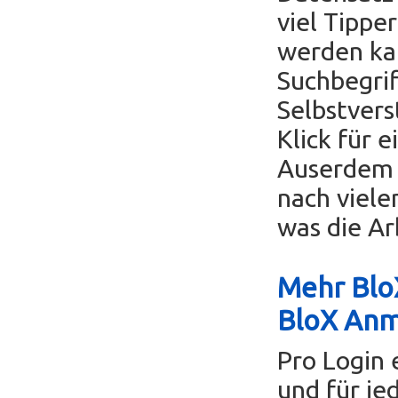
viel Tippe
werden ka
Suchbegrif
Selbstvers
Klick für 
Auserdem k
nach viele
was die Ar
Mehr BloX
BloX An
Pro Login 
und für je