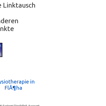
e Linktausch
anderen
unkte
siotherapie in
FlÃ¶ha
N System! Direktlink Account