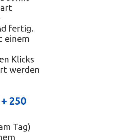
part
e
d fertig.
t einem
en Klicks
ert werden
 +
250
 am Tag)
inem