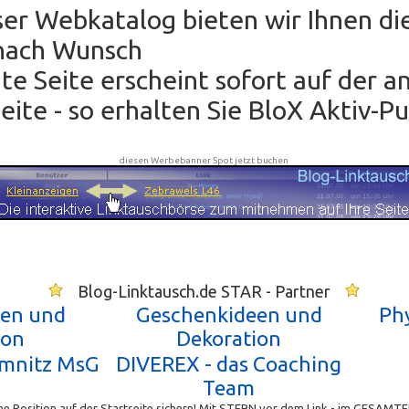
oser Webkatalog bieten wir Ihnen di
nach Wunsch
hte Seite erscheint sofort auf der 
ite - so erhalten Sie BloX Aktiv-P
diesen Werbebanner Spot jetzt buchen
Blog-Linktausch.de STAR - Partner
en und
Geschenkideen und
Phy
ion
Dekoration
emnitz MsG
DIVEREX - das Coaching
Team
e Position auf der Startseite sichern! Mit STERN vor dem Link - im GESAMTE