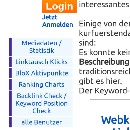
interessante
Jetzt
Einige von de
Anmelden
kurfuerstend
sind:
Mediadaten /
Statistik
Es konnte kei
Beschreibung
Linktausch Klicks
traditionsrei
BloX Aktivpunkte
gibt es hier.
Ranking Charts
Der Keyword-T
Backlink Check /
Keyword Position
Check
Webka
alle Benutzer