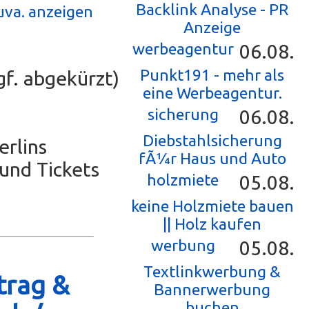
Backlink Analyse - PR
uva. anzeigen
Anzeige
werbeagentur
06.08.
Punkt191 - mehr als
f. abgekürzt)
eine Werbeagentur.
sicherung
06.08.
Diebstahlsicherung
erlins
fÃ¼r Haus und Auto
 und Tickets
holzmiete
05.08.
keine Holzmiete bauen
|| Holz kaufen
werbung
05.08.
Textlinkwerbung &
trag &
Bannerwerbung
buchen