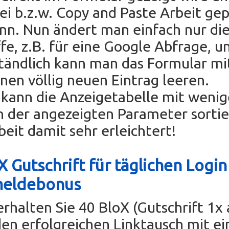
rei b.z.w. Copy and Paste Arbeit ge
nn. Nun ändert man einfach nur di
fe, z.B. für eine Google Abfrage, un
tändlich kann man das Formular mi
einen völlig neuen Eintrag leeren.
ann die Anzeigetabelle mit wenig
n der angezeigten Parameter sorti
beit damit sehr erleichtert!
 Gutschrift für täglichen Login
meldebonus
erhalten Sie 40 BloX (Gutschrift 1x
den erfolgreichen Linktausch mit e