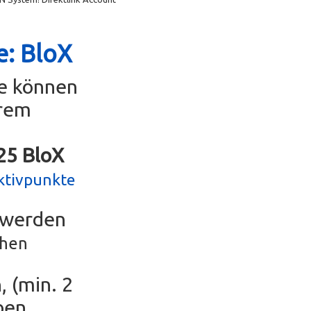
e: BloX
se können
erem
g25 BloX
ktivpunkte
r werden
chen
, (min. 2
ben