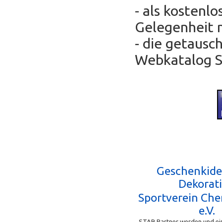
- als kostenl
Gelegenheit 
- die getausc
Webkatalog Se
Geschenkide
Dekorat
Sportverein Ch
e.V.
STAR Partner werden und ein