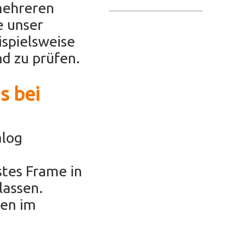
mehreren
e unser
ispielsweise
d zu prüfen.
s bei
alog
stes Frame in
lassen.
hen im