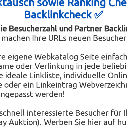
ktausch sowie Ranking Che
Backlinkcheck ✅
die Besucherzahl und Partner Backli
e machen Ihre URLs neuen Besucher
re eigene Webkatalog Seite einfach
ame oder Verlinkung in jede belieb
e ideale Linkliste, individuelle Onli
e oder ein Linkeintrag Webverzeichn
angepasst werden!
 schnell interessierte Besucher für 
Bay Auktion). Werben Sie hier auf h