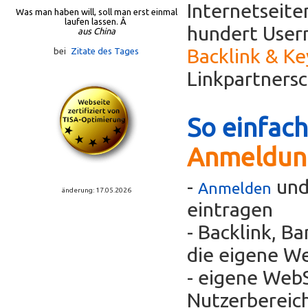
Internetseit
Was man haben will, soll man erst einmal
laufen lassen. Â
hundert Usern
aus China
Backlink & K
bei
Zitate des Tages
Linkpartners
So einfach
Anmeldun
-
und
Anmelden
änderung: 17.05.2026
eintragen
- Backlink, B
die eigene We
- eigene WebS
Nutzerbereic