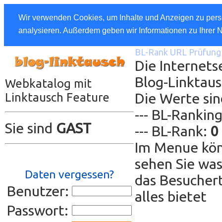
Wir verwenden Cookies, um Inhalte und Anzeigen zu perso
analysieren. Außerdem geben wir Informationen zu Ihrer 
BL-Rank URL Prüfung 
Die Internets
Blog-Linktau
Webkatalog mit
Die Werte sin
Linktausch Feature
--- BL-Rankin
Sie sind
GAST
--- BL-Rank:
0
Im Menue kön
sehen Sie was
Daten vergessen?
das Besuchert
Benutzer:
alles bietet
Passwort: