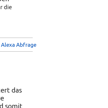
r die
d Alexa Abfrage
ert das
ve
nd somit