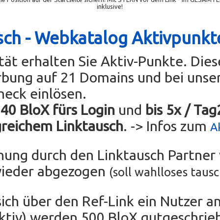
inklusive!
sch - Webkatalog Aktivpunkt
ität erhalten Sie Aktiv-Punkte. Die
rbung auf 21 Domains und bei uns
heck einlösen.
 40 BloX fürs Login
und
bis 5x / Ta
greichem Linktausch
. -> Infos zum
A
chung durch den Linktausch Partne
wieder abgezogen
(soll wahlloses taus
sich über den Ref-Link ein Nutzer an
tiv) werden 500 BloX gutgeschrie