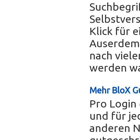
Suchbegrif
Selbstver
Klick für 
Auserdem 
nach viele
werden was
Mehr BloX Gu
Pro Login 
und für je
anderen Nu
gutgeschr