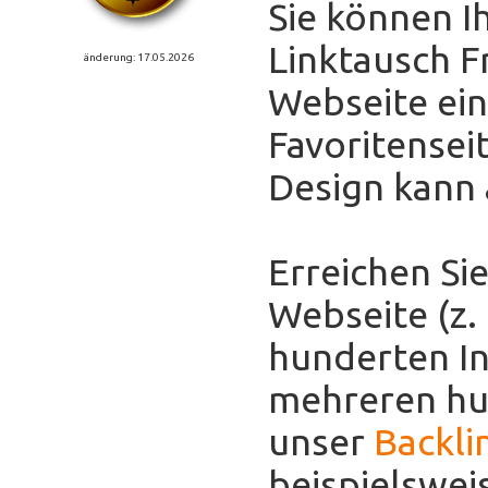
Sie können I
Linktausch F
änderung: 17.05.2026
Webseite eint
Favoritensei
Design kann
Erreichen Sie
Webseite (z.
hunderten In
mehreren hun
unser
Backli
beispielswei