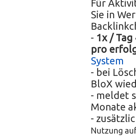
Für Aktivi
Sie in We
Backlinkc
-
1x / Tag
pro erfol
System
- bei Lös
BloX wie
- meldet s
Monate ak
- zusätzli
Nutzung auf