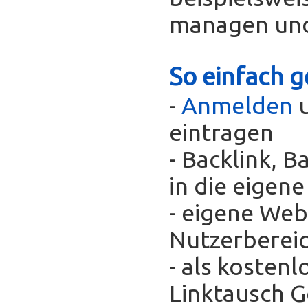
managen und
So einfach g
-
Anmelden
u
eintragen
- Backlink, 
in die eigen
- eigene Web
Nutzerberei
- als kosten
Linktausch 