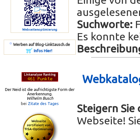
ausgelesenen
Suchworte:
F
Webseitenoptimierung
Es konnte ke
º
Werben auf Blog-Linktausch.de
Beschreibun
Infos Hier!
Webkatalog
Der Neid ist die aufrichtigste Form der
Anerkennung.
Wilhelm Busch
bei
Zitate des Tages
Steigern Sie
Webseite! Si