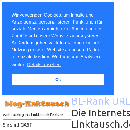
Wir verwenden Cookies, um Inhalte und
Anzeigen zu personalisieren, Funktionen für
soziale Medien anbieten zu können und die
Zugriffe auf unsere Website zu analysieren.
Außerdem geben wir Informationen zu Ihrer
Nutzung unserer Website an unsere Partner
für soziale Medien, Werbung und Analysen
weiter.
Details ansehen
Ok
BL-Rank URL
Die Internets
Webkatalog mit Linktausch Feature
Linktausch.
Sie sind
GAST