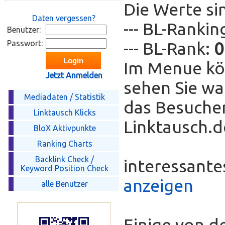
Die Werte si
Daten vergessen?
--- BL-Ranki
Benutzer:
Passwort:
--- BL-Rank:
0
Im Menue kö
Jetzt Anmelden
sehen Sie wa
Mediadaten / Statistik
das Besucher
Linktausch Klicks
Linktausch.de
BloX Aktivpunkte
Ranking Charts
Backlink Check /
interessant
Keyword Position Check
anzeigen
alle Benutzer
Einige von d