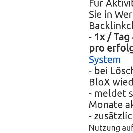
Für Aktivi
Sie in We
Backlinkc
-
1x / Tag
pro erfol
System
- bei Lös
BloX wie
- meldet s
Monate ak
- zusätzli
Nutzung auf