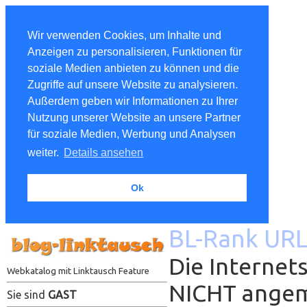
Wir verwenden Cookies, um Inhalte und
Anzeigen zu personalisieren, Funktionen für
soziale Medien anbieten zu können und die
Zugriffe auf unsere Website zu analysieren.
Außerdem geben wir Informationen zu Ihrer
Nutzung unserer Website an unsere Partner
für soziale Medien, Werbung und Analysen
weiter.
Details ansehen
Ok
BL-Rank URL
Die Internets
Webkatalog mit Linktausch Feature
NICHT ange
Sie sind
GAST