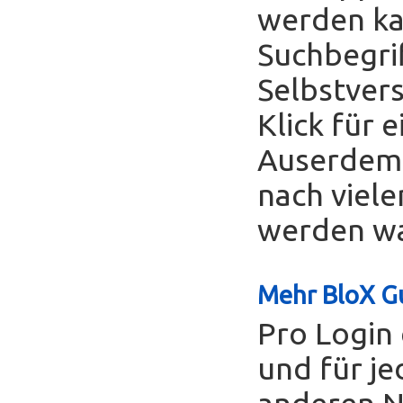
werden ka
Suchbegrif
Selbstver
Klick für 
Auserdem 
nach viele
werden was
Mehr BloX Gu
Pro Login 
und für je
anderen Nu