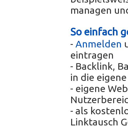
managen und
So einfach g
-
Anmelden
u
eintragen
- Backlink, 
in die eigen
- eigene Web
Nutzerberei
- als kosten
Linktausch 