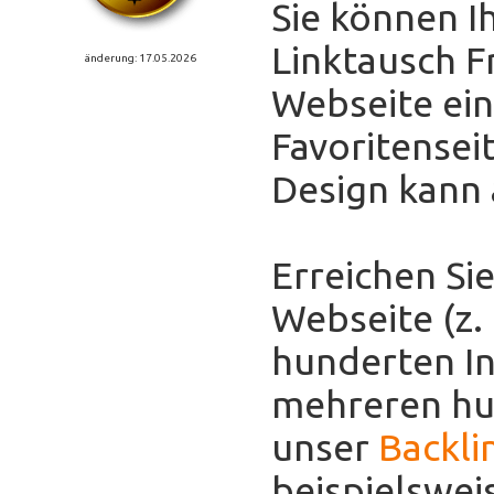
Sie können I
Linktausch F
änderung: 17.05.2026
Webseite eint
Favoritensei
Design kann
Erreichen Sie
Webseite (z.
hunderten In
mehreren hun
unser
Backli
beispielswei