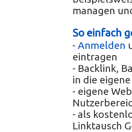
managen und
So einfach g
-
Anmelden
u
eintragen
- Backlink, 
in die eigen
- eigene Web
Nutzerberei
- als kosten
Linktausch 