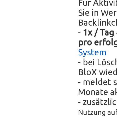
Für Aktivi
Sie in We
Backlinkc
-
1x / Tag
pro erfol
System
- bei Lös
BloX wie
- meldet s
Monate ak
- zusätzli
Nutzung auf