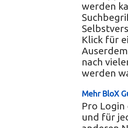
werden ka
Suchbegrif
Selbstver
Klick für 
Auserdem 
nach viele
werden was
Mehr BloX Gu
Pro Login 
und für je
anderen Nu