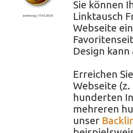
Sie können I
Linktausch F
änderung: 17.05.2026
Webseite eint
Favoritensei
Design kann
Erreichen Sie
Webseite (z.
hunderten In
mehreren hun
unser
Backli
beispielswei