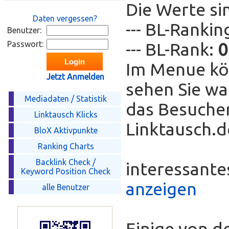
Die Werte si
Daten vergessen?
--- BL-Ranki
Benutzer:
Passwort:
--- BL-Rank:
0
Im Menue kö
Jetzt Anmelden
sehen Sie wa
Mediadaten / Statistik
das Besucher
Linktausch Klicks
Linktausch.de
BloX Aktivpunkte
Ranking Charts
Backlink Check /
interessant
Keyword Position Check
anzeigen
alle Benutzer
Einige von d