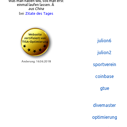
Was man haben will, soll man erst
einmal laufen lassen. Â
aus China
bei
Zitate des Tages
julion6
julion2
Änderung: 16.06.2018
sportverein
coinbase
gtue
divemaster
optimierung