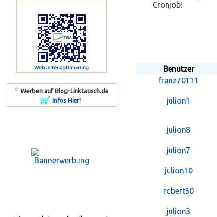
Cronjob!
Benutzer
Webseitenoptimierung
franz70111
º
Werben auf Blog-Linktausch.de
julion1
Infos Hier!
julion8
julion7
julion10
robert60
julion3