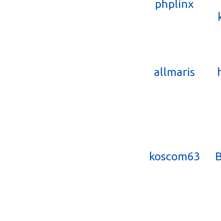
phplinx
allmaris
koscom63
B