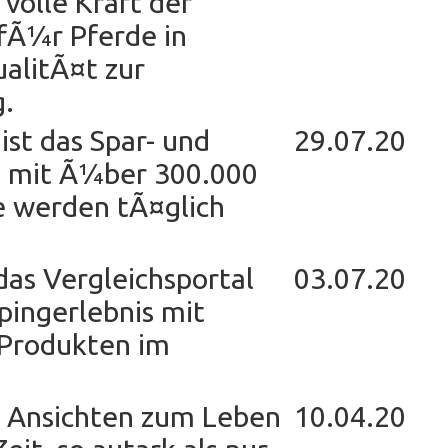
volle Kraft der
fÃ¼r Pferde in
alitÃ¤t zur
.
ist das Spar- und
29.07.20
l mit Ã¼ber 300.000
e werden tÃ¤glich
das Vergleichsportal
03.07.20
pingerlebnis mit
Produkten im
 Ansichten zum Leben
10.04.20