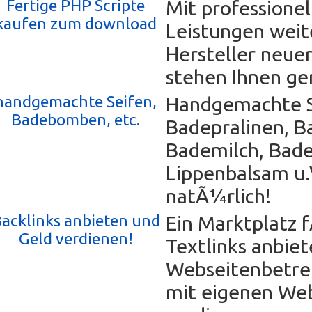
Fertige PHP Scripte
Mit professione
kaufen zum download
Leistungen weit
Hersteller neuer
stehen Ihnen ger
handgemachte Seifen,
Handgemachte S
Badebomben, etc.
Badepralinen, B
Bademilch, Bad
Lippenbalsam u
natÃ¼rlich!
acklinks anbieten und
Ein Marktplatz f
Geld verdienen!
Textlinks anbiet
Webseitenbetre
mit eigenen We