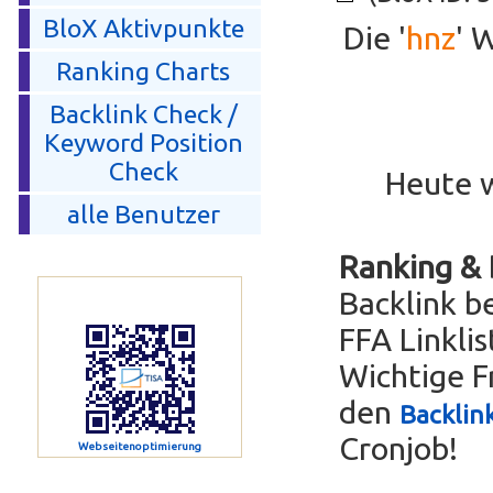
BloX Aktivpunkte
Die '
hnz
' 
Ranking Charts
Backlink Check /
Keyword Position
Check
Heute 
alle Benutzer
Ranking & 
Backlink be
FFA Linkli
Wichtige F
den
Backlin
Cronjob!
Webseitenoptimierung