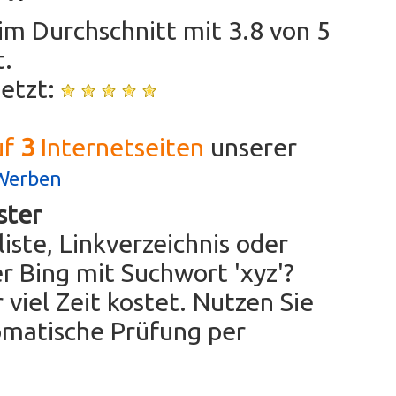
im Durchschnitt mit
3.8
von
5
.
jetzt:
uf
3
Internetseiten
unserer
Werben
ster
iste, Linkverzeichnis oder
r Bing mit Suchwort 'xyz'?
viel Zeit kostet. Nutzen Sie
omatische Prüfung per