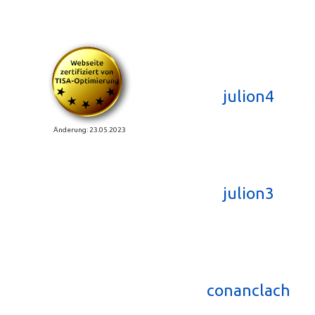
julion4
Änderung: 23.05.2023
julion3
conanclach