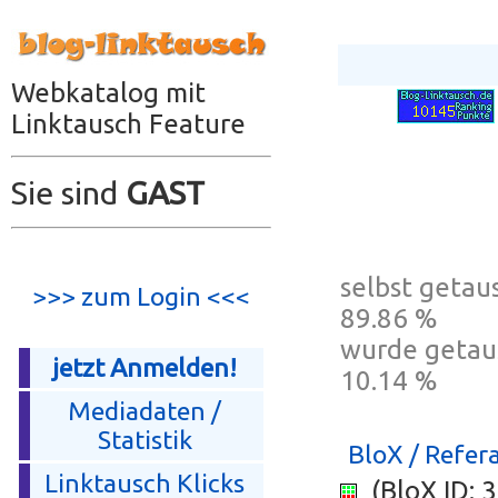
Webkatalog mit
Linktausch Feature
Sie sind
GAST
selbst getaus
>>> zum Login <<<
89.86 %
wurde getau
jetzt Anmelden!
10.14 %
Mediadaten /
Statistik
BloX / Refera
Linktausch Klicks
(BloX ID: 