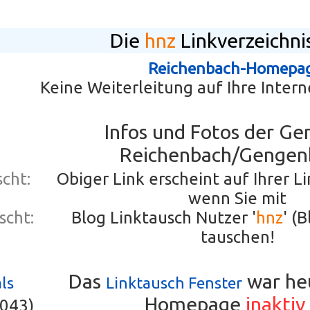
Die
hnz
Linkverzeichni
Reichenbach-Homepa
Keine Weiterleitung auf Ihre Interne
Infos und Fotos der G
Reichenbach/Gengen
cht:
Obiger Link erscheint auf Ihrer L
wenn Sie mit
scht:
Blog Linktausch Nutzer '
hnz
' (
tauschen!
Das
war heu
ls
Linktausch Fenster
Homepage
inaktiv
3043)