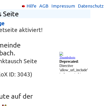
Hilfe
AGB
Impressum
Datenschutz
s Seite
ge
tseite aktiviert!
emeinde
bach.
inktausch Seite
BloX ID: 3043)
te auf der