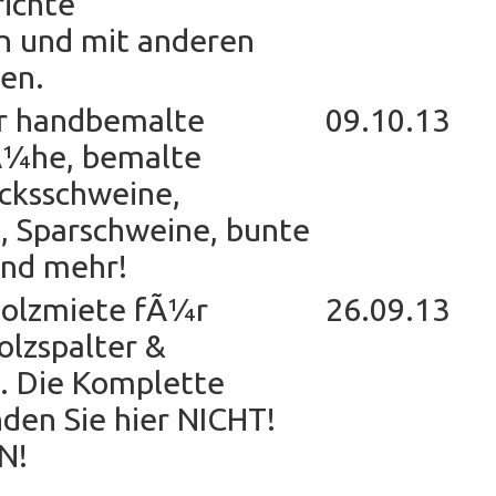
richte
n und mit anderen
ren.
¼r handbemalte
09.10.13
Ã¼he, bemalte
cksschweine,
, Sparschweine, bunte
und mehr!
Holzmiete fÃ¼r
26.09.13
olzspalter &
l. Die Komplette
den Sie hier NICHT!
N!