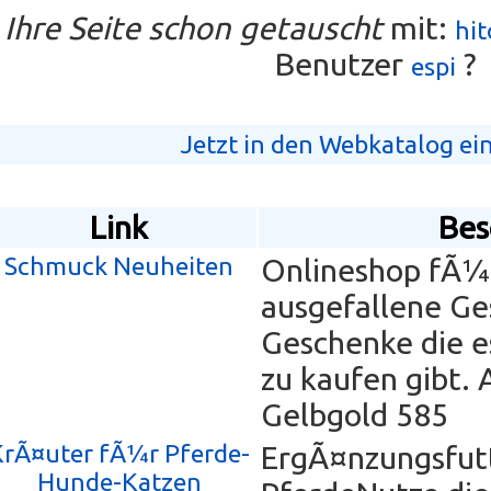
 Ihre Seite schon getauscht
mit:
hi
Benutzer
?
espi
Jetzt in den Webkatalog ei
Link
Bes
Schmuck Neuheiten
Onlineshop fÃ¼
ausgefallene G
Geschenke die es
zu kaufen gibt. 
Gelbgold 585
KrÃ¤uter fÃ¼r Pferde-
ErgÃ¤nzungsfut
Hunde-Katzen