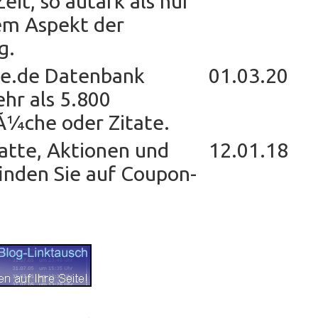
eit, so autark als nur
em Aspekt der
g.
ate.de Datenbank
01.03.20
hr als 5.800
Ã¼che oder Zitate.
atte, Aktionen und
12.01.18
nden Sie auf Coupon-