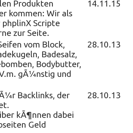
llen Produkten
14.11.15
er kommen: Wir als
 phplinX Scripte
ne zur Seite.
eifen vom Block,
28.10.13
adekugeln, Badesalz,
ebomben, Bodybutter,
.V.m. gÃ¼nstig und
Ã¼r Backlinks, der
28.10.13
et.
iber kÃ¶nnen dabei
bseiten Geld