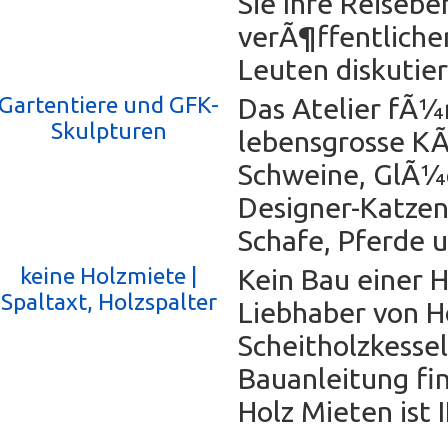
Sie Ihre Reisebe
verÃ¶ffentliche
Leuten diskutie
Gartentiere und GFK-
Das Atelier fÃ
Skulpturen
lebensgrosse K
Schweine, GlÃ¼
Designer-Katzen
Schafe, Pferde 
keine Holzmiete |
Kein Bau einer 
Spaltaxt, Holzspalter
Liebhaber von H
Scheitholzkesse
Bauanleitung fin
Holz Mieten ist I