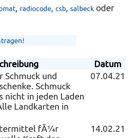
,
,
,
oder
tomat
radiocode
csb
salbeck
ntragen!
chreibung
Datum
r Schmuck und
07.04.21
eschenke. Schmuck
 nicht in jeden Laden
Alle Landkarten in
termittel fÃ¼r
14.02.21