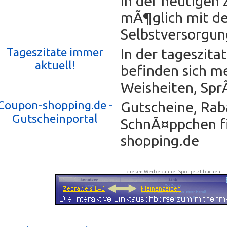
in der heutigen Z
mÃ¶glich mit d
Selbstversorgun
Tageszitate immer
In der tageszit
aktuell!
befinden sich me
Weisheiten, Spr
Coupon-shopping.de -
Gutscheine, Rab
Gutscheinportal
SchnÃ¤ppchen fi
shopping.de
diesen Werbebanner Spot jetzt buchen