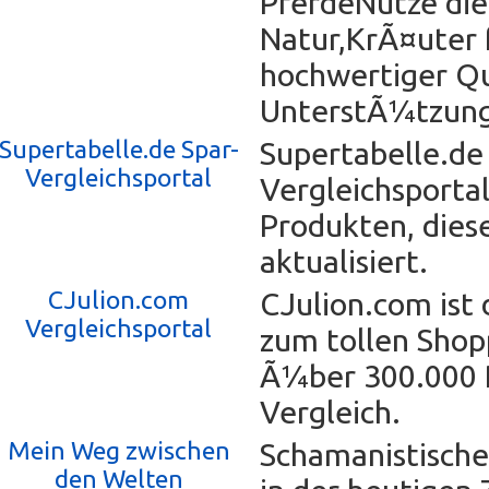
PferdeNutze die 
Natur,KrÃ¤uter 
hochwertiger Qu
UnterstÃ¼tzung
Supertabelle.de Spar-
Supertabelle.de 
Vergleichsportal
Vergleichsporta
Produkten, dies
aktualisiert.
CJulion.com
CJulion.com ist 
Vergleichsportal
zum tollen Shop
Ã¼ber 300.000 
Vergleich.
Mein Weg zwischen
Schamanistische
den Welten