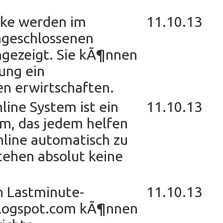
ke werden im
11.10.13
ngeschlossenen
ngezeigt. Sie kÃ¶nnen
ung ein
n erwirtschaften.
ine System ist ein
11.10.13
m, das jedem helfen
nline automatisch zu
tehen absolut keine
n Lastminute-
11.10.13
.blogspot.com kÃ¶nnen