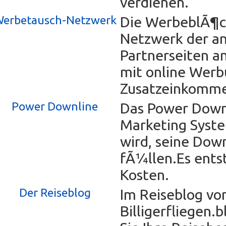
verdienen.
erbetausch-Netzwerk
Die WerbeblÃ¶c
Netzwerk der a
Partnerseiten a
mit online Werb
Zusatzeinkomme
Power Downline
Das Power Downl
Marketing Syste
wird, seine Dow
fÃ¼llen.Es ents
Kosten.
Der Reiseblog
Im Reiseblog vo
Billigerfliegen