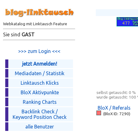
Webkatalog mit Linktausch Feature
Sie sind
GAST
>>> zum Login <<<
jetzt Anmelden!
Mediadaten / Statistik
Linktausch Klicks
BloX Aktivpunkte
selbst getauscht:
0 %
wurde getauscht:
100
Ranking Charts
BloX / Referals
Backlink Check /
(BloX ID: 7290)
Keyword Position Check
alle Benutzer