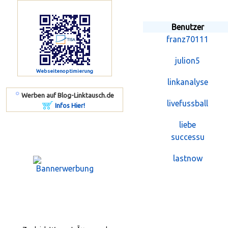
Benutzer
franz70111
julion5
Webseitenoptimierung
linkanalyse
º
Werben auf Blog-Linktausch.de
livefussball
Infos Hier!
liebe
successu
lastnow