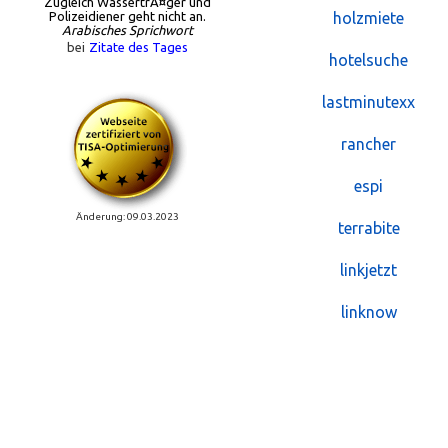
Zugleich WassertrÃ¤ger und
Polizeidiener geht nicht an.
holzmiete
Arabisches Sprichwort
bei
Zitate des Tages
hotelsuche
lastminutexx
rancher
espi
Änderung: 09.03.2023
terrabite
linkjetzt
linknow