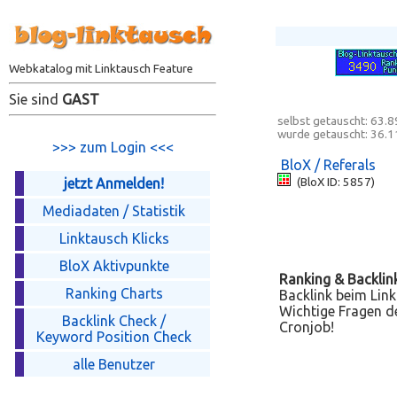
Webkatalog mit Linktausch Feature
Sie sind
GAST
selbst getauscht:
63.8
wurde getauscht:
36.1
>>> zum Login <<<
BloX / Referals
jetzt Anmelden!
(BloX ID: 5857)
Mediadaten / Statistik
Linktausch Klicks
BloX Aktivpunkte
Ranking & Backlin
Ranking Charts
Backlink beim Link
Wichtige Fragen de
Backlink Check /
Cronjob!
Keyword Position Check
alle Benutzer