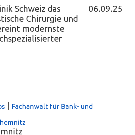
inik Schweiz das
06.09.25
tische Chirurgie und
ereint modernste
chspezialisierter
|
os
Fachanwalt für Bank- und
Chemnitz
emnitz