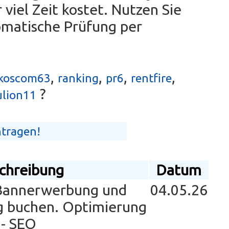
viel Zeit kostet. Nutzen Sie
omatische Prüfung per
,
,
,
,
koscom63
ranking
pr6
rentfire
?
ulion11
ntragen!
chreibung
Datum
 Bannerwerbung und
04.05.26
g buchen. Optimierung
 - SEO