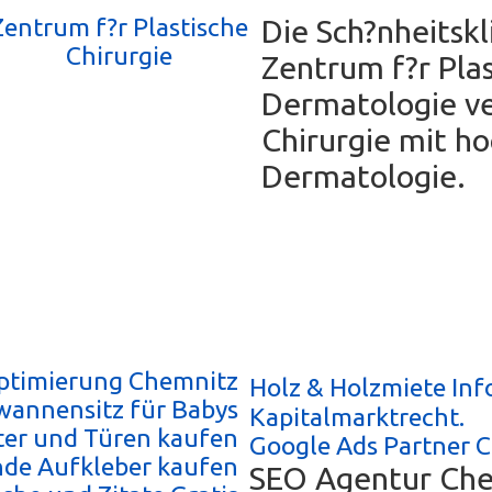
Zentrum f?r Plastische
Die Sch?nheitskl
Chirurgie
Zentrum f?r Plas
Dermatologie v
Chirurgie mit ho
Dermatologie.
timierung Chemnitz
Holz & Holzmiete Inf
annensitz für Babys
Kapitalmarktrecht.
ter und Türen kaufen
Google Ads Partner 
nde Aufkleber kaufen
SEO Agentur Ch