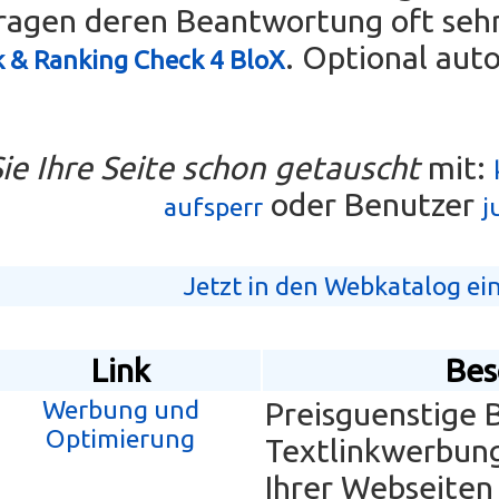
ragen deren Beantwortung oft sehr 
. Optional aut
k & Ranking Check 4 BloX
ie Ihre Seite schon getauscht
mit:
oder Benutzer
aufsperr
j
Jetzt in den Webkatalog ei
Link
Bes
Werbung und
Preisguenstige
Optimierung
Textlinkwerbun
Ihrer Webseiten