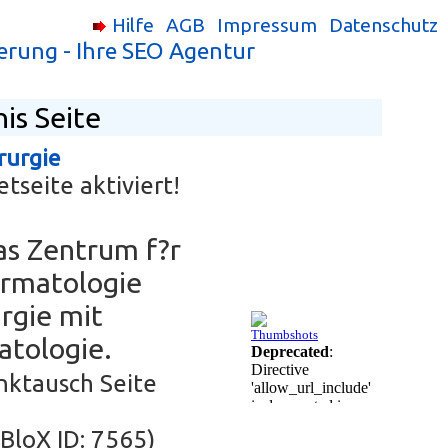
Hilfe
AGB
Impressum
Datenschutz
erung - Ihre SEO Agentur
is Seite
rurgie
tseite aktiviert!
as Zentrum f?r
ermatologie
rgie mit
atologie.
inktausch Seite
 (BloX ID: 7565)