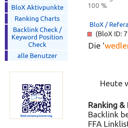
100 %
BloX Aktivpunkte
Ranking Charts
BloX / Refera
Backlink Check /
(BloX ID: 
Keyword Position
Check
Die '
wedle
alle Benutzer
Heute 
Ranking & 
Backlink be
Webseitenoptimierung
FFA Linkli