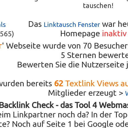
tauschen!
Das
war heu
ls
Linktausch Fenster
Homepage
inaktiv
7565)
r
' Webseite wurde von
70
Besucher
5
Sternen bewerte
Bewerten Sie die Nutzerseite 
wurden bereits
62
Textlink Views a
Mitglieder erzeugt >
Backlink Check - das Tool 4 Webma
im Linkpartner noch da? In der Topl
ste? Noch auf Seite 1 bei Google ode