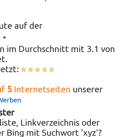
te auf der
n im Durchschnitt mit
3.1
von
t.
jetzt:
uf
5
Internetseiten
unserer
Werben
ster
iste, Linkverzeichnis oder
r Bing mit Suchwort 'xyz'?