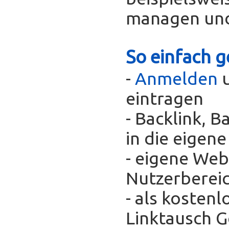
managen und
So einfach g
-
Anmelden
u
eintragen
- Backlink, 
in die eigen
- eigene Web
Nutzerberei
- als kosten
Linktausch 