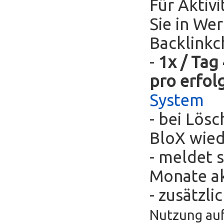
Für Aktivi
Sie in We
Backlinkc
-
1x / Tag
pro erfol
System
- bei Lös
BloX wie
- meldet s
Monate ak
- zusätzli
Nutzung auf