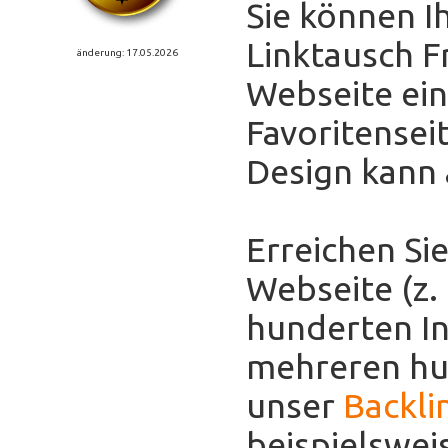
Sie können I
Linktausch F
änderung: 17.05.2026
Webseite eint
Favoritensei
Design kann
Erreichen Sie
Webseite (z.
hunderten In
mehreren hun
unser
Backli
beispielswei