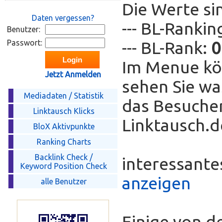
Die Werte si
Daten vergessen?
--- BL-Ranki
Benutzer:
Passwort:
--- BL-Rank:
0
Im Menue kö
Jetzt Anmelden
sehen Sie wa
Mediadaten / Statistik
das Besucher
Linktausch Klicks
Linktausch.de
BloX Aktivpunkte
Ranking Charts
Backlink Check /
interessant
Keyword Position Check
anzeigen
alle Benutzer
Einige von d