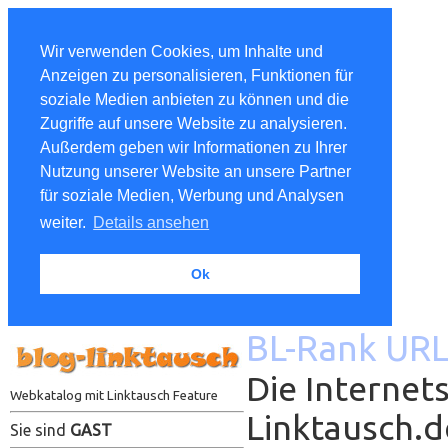
Wir verwenden Cookies, um Inhalte und
Anzeigen zu personalisieren, Funktionen für
soziale Medien anbieten zu können und die
Zugriffe auf unsere Website zu analysieren.
Außerdem geben wir Informationen zu Ihrer
Nutzung unserer Website an unsere Partner
für soziale Medien, Werbung und Analysen
weiter.
Details ansehen
Ok
BL-Rank URL
Die Internets
Webkatalog mit Linktausch Feature
Linktausch.
Sie sind
GAST