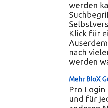
werden ka
Suchbegrif
Selbstver
Klick für 
Auserdem 
nach viele
werden was
Mehr BloX Gu
Pro Login 
und für je
anderen Nu