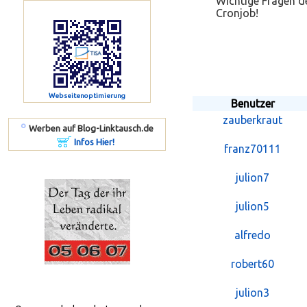
Wichtige Fragen de
Cronjob!
Webseitenoptimierung
Benutzer
zauberkraut
º
Werben auf Blog-Linktausch.de
Infos Hier!
franz70111
julion7
julion5
alfredo
robert60
julion3