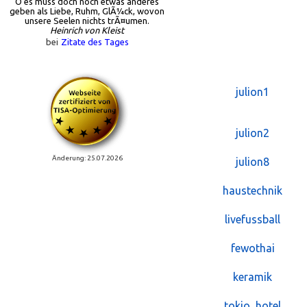
O es muss doch noch etwas anderes
geben als Liebe, Ruhm, GlÃ¼ck, wovon
unsere Seelen nichts trÃ¤umen.
Heinrich von Kleist
bei
Zitate des Tages
julion1
julion2
Änderung: 25.07.2026
julion8
haustechnik
livefussball
fewothai
keramik
tokio_hotel