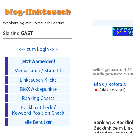
Webkatalog mit Linktausch Feature
Sie sind
GAST
>>> zum Login <<<
jetzt Anmelden!
selbst getauscht:
9.52
Mediadaten / Statistik
wurde getauscht:
90.4
Linktausch Klicks
BloX / Referals
BloX Aktivpunkte
(BloX ID: 5082)
Ranking Charts
Backlink Check /
Keyword Position Check
alle Benutzer
Ranking & Backlin
Backlink beim Link