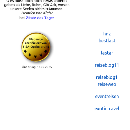
O es muss doch noch etwas anderes
geben als Liebe, Ruhm, GlÃ¼ck, wovon
unsere Seelen nichts trÃ¤umen.
Heinrich von Kleist
bei
Zitate des Tages
hnz
bestlast
lastar
reiseblog11
Änderung: 16.02.2025
reiseblog1
reiseweb
eventreisen
exotictravel