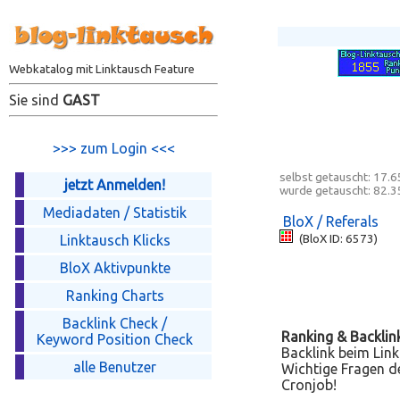
Webkatalog mit Linktausch Feature
Sie sind
GAST
>>> zum Login <<<
selbst getauscht:
17.6
jetzt Anmelden!
wurde getauscht:
82.3
Mediadaten / Statistik
BloX / Referals
Linktausch Klicks
(BloX ID: 6573)
BloX Aktivpunkte
Ranking Charts
Backlink Check /
Ranking & Backlin
Keyword Position Check
Backlink beim Link
alle Benutzer
Wichtige Fragen de
Cronjob!